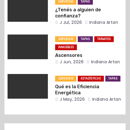
SERVICIOS
TAPAS
e
¿Tenés a alguien de
e
confianza?
J Jul, 2026
Indiana Artan
n
t
SERVICIOS
TAPAS
TRÁMITES
INMUEBLES
r
Ascensores
J Jun, 2026
Indiana Artan
a
d
SERVICIOS
ESTADÍSTICAS
TAPAS
Qué es la Eficiencia
a
Energética
J May, 2026
Indiana Artan
s