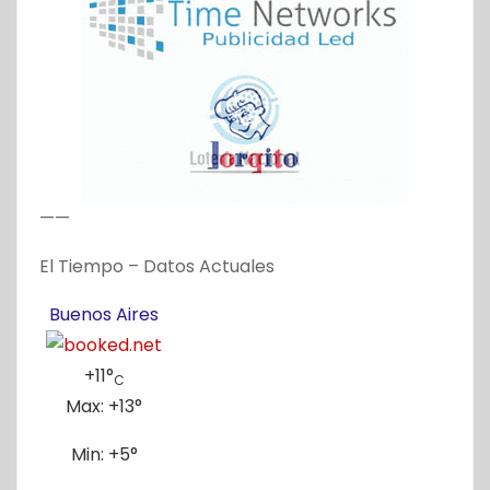
——
El Tiempo – Datos Actuales
Buenos Aires
+
11°
C
Max:
+
13°
Min:
+
5°