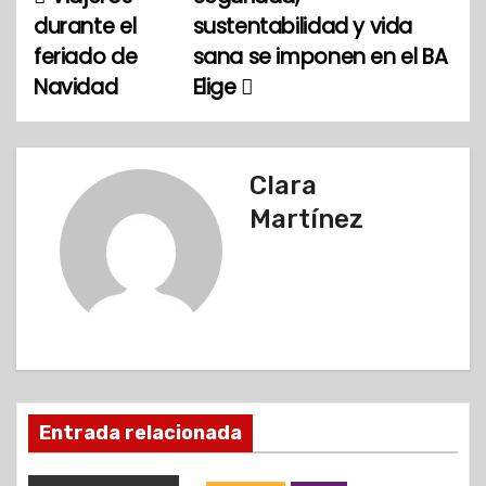
N
durante el
sustentabilidad y vida
a
feriado de
sana se imponen en el BA
Navidad
Elige
v
e
g
Clara
Martínez
a
c
i
ó
n
Entrada relacionada
d