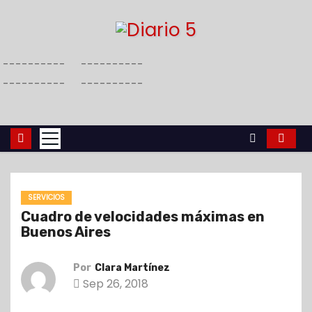
S
a
l
----------
----------
t
----------
----------
a
r
a
l
c
o
SERVICIOS
n
Cuadro de velocidades máximas en
t
Buenos Aires
e
n
Por
Clara Martínez
i
Sep 26, 2018
d