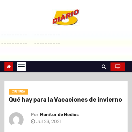
S
a
l
t
----------
----------
a
----------
----------
r
a
l
c
o
n
CULTURA
t
Qué hay para la Vacaciones de invierno
e
n
Por
Monitor de Medios
i
Jul 23, 2021
d