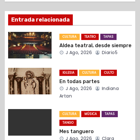
ó
n
Entrada relacionada
d
CULTURA
TEATRO
TAPAS
e
Aldea teatral, desde siempre
e
J Ago, 2026
Diario5
n
IGLESIA
CULTURA
CULTO
t
En todas partes
J Ago, 2026
Indiana
r
Artan
a
CULTURA
MÚSICA
TAPAS
d
TANGO
a
Mes tanguero
J Ago, 2026
Clara