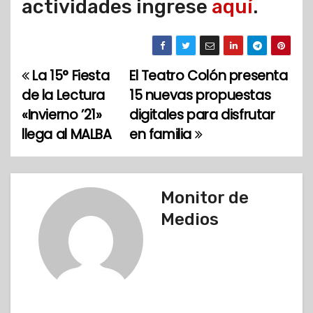
actividades ingrese
aquí
.
La 15° Fiesta
El Teatro Colón presenta
N
de la Lectura
15 nuevas propuestas
a
«Invierno ’21»
digitales para disfrutar
llega al MALBA
en familia
v
e
g
Monitor de
Medios
a
c
i