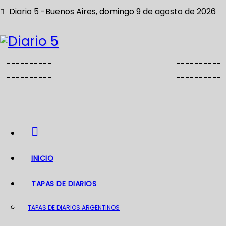
S
Diario 5 -Buenos Aires, domingo 9 de agosto de 2026
a
l
t
a
----------
----------
r
----------
----------
a
l
c
o
n
INICIO
t
e
TAPAS DE DIARIOS
n
i
TAPAS DE DIARIOS ARGENTINOS
d