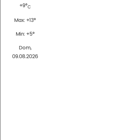
+
9°
C
Max:
+
13°
Min:
+
5°
Dom,
09.08.2026