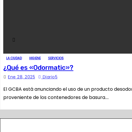
LA CIUDAD
HIGIENE
SERVICIOS
¿Qué es «Odormatic»?
Ene 28, 2025
Diario5
El GCBA está anunciando el uso de un producto desodori
proveniente de los contenedores de basura.…