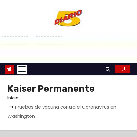
S
a
l
t
----------
----------
a
----------
----------
r
a
l
c
o
Kaiser Permanente
n
Inicio
t
e
Pruebas de vacuna contra el Coronavirus en
n
Washington
i
d