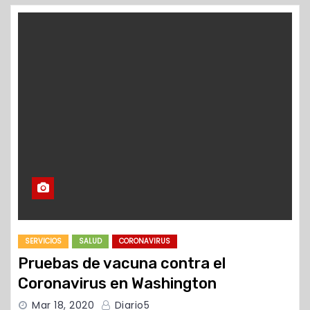
o
SERVICIOS
SALUD
CORONAVIRUS
Pruebas de vacuna contra el
Coronavirus en Washington
Mar 18, 2020
Diario5