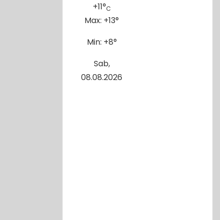
+
11°
C
Max:
+
13°
Min:
+
8°
Sab,
08.08.2026