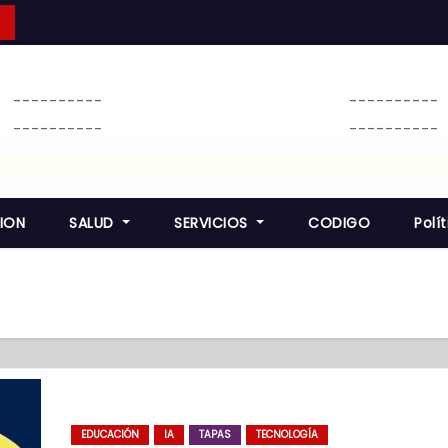
----------
----------
----------
----------
ION
SALUD
SERVICIOS
CODIGO
Polí
EDUCACIÓN
IA
TAPAS
TECNOLOGÍA