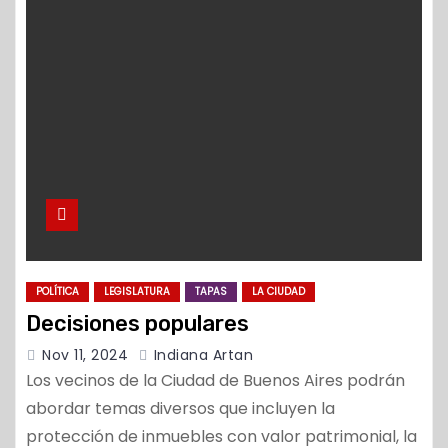
o
POLÍTICA
LEGISLATURA
TAPAS
LA CIUDAD
Decisiones populares
Nov 11, 2024
Indiana Artan
Los vecinos de la Ciudad de Buenos Aires podrán
abordar temas diversos que incluyen la
protección de inmuebles con valor patrimonial, la