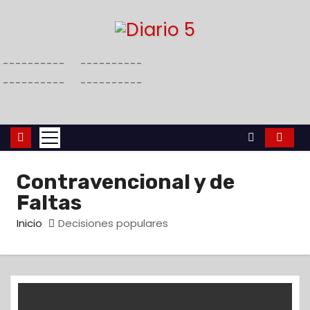
S
a
l
----------
----------
t
----------
----------
a
r
a
l
c
Contravencional y de
o
Faltas
n
t
Inicio
Decisiones populares
e
n
i
d