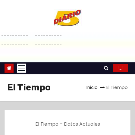
S
a
l
t
----------
----------
a
----------
----------
r
a
l
c
o
El Tiempo
Inicio
El Tiempo
n
t
e
n
i
El Tiempo – Datos Actuales
d