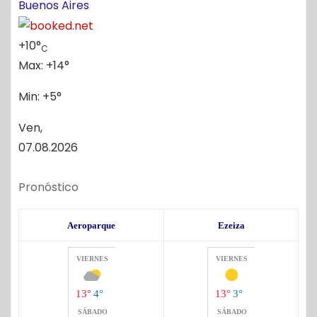
Buenos Aires
o
+
10°
C
Max:
+
14°
Min:
+
5°
Ven,
07.08.2026
Pronóstico
Aeroparque
Ezeiza