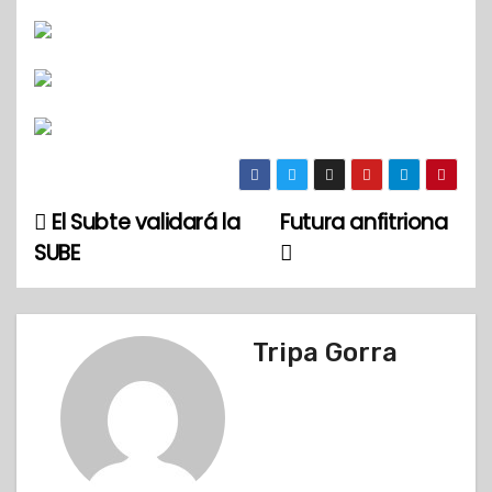
El Subte validará la
Futura anfitriona
N
SUBE
a
v
Tripa Gorra
e
g
a