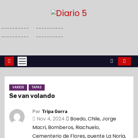
S
a
l
----------
----------
t
----------
----------
a
r
a
l
c
o
VARIOS
TAPAS
n
Se van volando
t
e
Por
Tripa Gorra
n
Nov 4, 2024
Boedo
,
Chile
,
Jorge
i
Macri
,
Bomberos
,
Riachuelo
,
d
Cementerio de Flores
,
puente La Noria
,