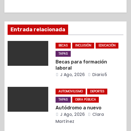
c
i
ó
Entrada relacionada
n
BECAS
INCLUSIÓN
EDUCACIÓN
d
TAPAS
Becas para formación
e
laboral
J Ago, 2026
Diario5
e
n
AUTOMOVILISMO
DEPORTES
t
TAPAS
OBRA PÚBLICA
Autódromo a nuevo
r
J Ago, 2026
Clara
Martínez
a