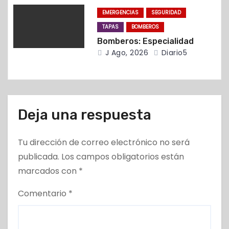
d
EMERGENCIAS
SEGURIDAD
TAPAS
BOMBEROS
a
Bomberos: Especialidad
s
J Ago, 2026
Diario5
Deja una respuesta
Tu dirección de correo electrónico no será
publicada.
Los campos obligatorios están
marcados con
*
Comentario
*