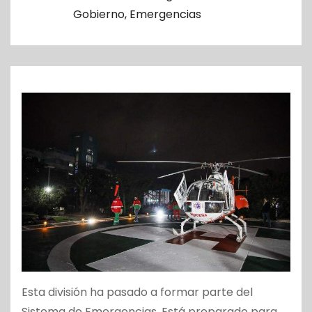
o
Gobierno
,
Emergencias
Esta división ha pasado a formar parte del
Sistema de Emergencias. Está preparado para