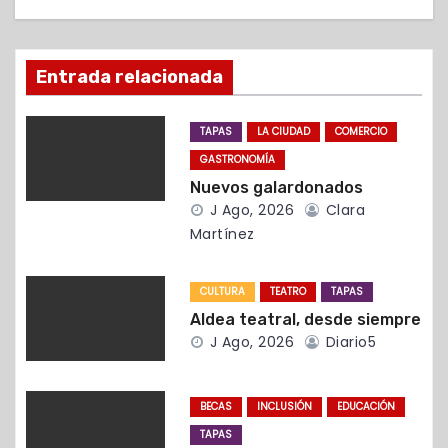
i
ó
Entrada relacionada
n
d
TAPAS
LA CIUDAD
COMERCIO
GASTRONOMÍA
e
Nuevos galardonados
e
J Ago, 2026
Clara
Martínez
n
t
CULTURA
TEATRO
TAPAS
Aldea teatral, desde siempre
r
J Ago, 2026
Diario5
a
BECAS
INCLUSIÓN
EDUCACIÓN
d
TAPAS