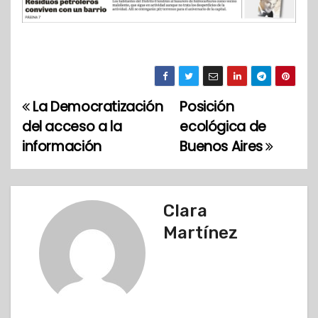
La Democratización
Posición
N
del acceso a la
ecológica de
a
información
Buenos Aires
v
e
Clara
g
Martínez
a
c