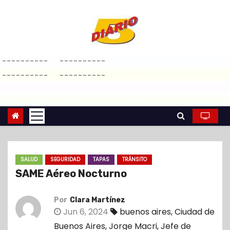
S
a
l
t
----------
----------
a
----------
----------
r
a
l
c
o
n
SALUD
SEGURIDAD
TAPAS
TRÁNSITO
t
SAME Aéreo Nocturno
e
n
Por
Clara Martínez
i
Jun 6, 2024
buenos aires
,
Ciudad de
d
Buenos Aires
,
Jorge Macri
,
Jefe de