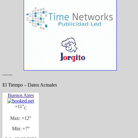
——
El Tiempo – Datos Actuales
Buenos Aires
+
11°
C
Max:
+
12°
Min:
+
7°