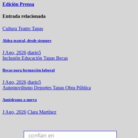
Edición Prensa
Entrada relacionada
Cultura
Teatro
Tapas
Aldea teatral, desde siempre
J Ago, 2026
diario5
Inclusión
Educación
Tapas
Becas
Becas para formación laboral
J Ago, 2026
diario5
Automovilismo
Deportes
Tapas
Obra Pública
Autódromo a nuevo
J Ago, 2026
Clara Martínez