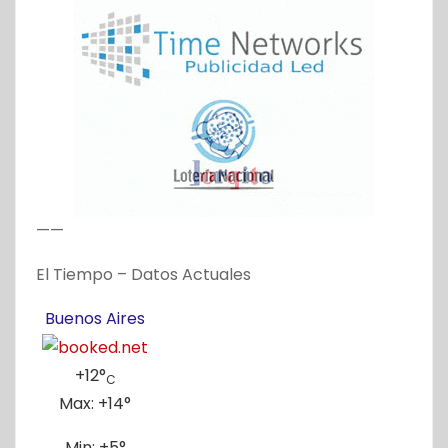
——
El Tiempo – Datos Actuales
Buenos Aires
+
12°
C
Max:
+
14°
Min:
+
5°