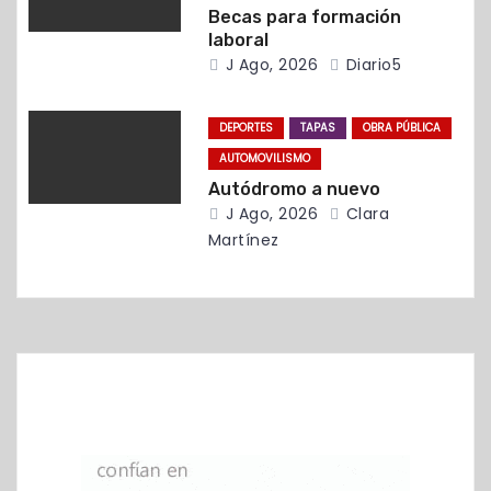
r
Becas para formación
laboral
a
J Ago, 2026
Diario5
d
DEPORTES
TAPAS
OBRA PÚBLICA
a
AUTOMOVILISMO
Autódromo a nuevo
s
J Ago, 2026
Clara
Martínez