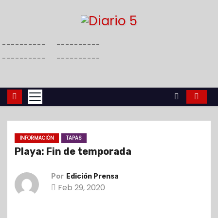
S
a
l
----------
----------
t
----------
----------
a
r
a
l
c
o
INFORMACIÓN
TAPAS
n
Playa: Fin de temporada
t
e
Por
Edición Prensa
n
Feb 29, 2020
i
d