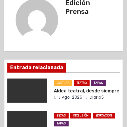
g
Edición
Prensa
a
c
i
ó
n
Entrada relacionada
d
CULTURA
TEATRO
TAPAS
e
Aldea teatral, desde siempre
e
J Ago, 2026
Diario5
n
BECAS
INCLUSIÓN
EDUCACIÓN
t
TAPAS