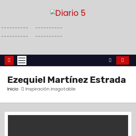
S
a
l
----------
----------
t
----------
----------
a
r
a
l
c
Ezequiel Martínez Estrada
o
n
Inicio
Inspiración inagotable
t
e
n
i
d