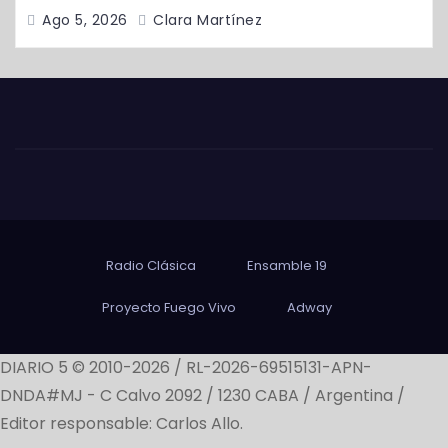
Ago 5, 2026
Clara Martínez
Radio Clásica
Ensamble 19
Proyecto Fuego Vivo
Adway
DIARIO 5 © 2010-2026 / RL-2026-69515131-APN-
DNDA#MJ -
C Calvo 2092 / 1230 CABA / Argentina /
Editor responsable: Carlos Allo.