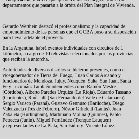
departamentos que pasarán a la órbita del Plan Integral de Vivienda.
Gerardo Werthein destacó el profesionalismo y la capacidad de
emprendimiento de las personas que el GCBA puso a su disposición
para llevar adelante el proyecto.
En la Argentina, habrá eventos individuales con circuitos de 1
kilómetro, a cargo de 10 relevistas seleccionados por las provincias
que reciban la antorcha.
Autoridades de diversos distritos se hicieron presentes, como el
vicegobernador de Tierra del Fuego, J uan Carlos Arcando y
funcionarios de Mendoza, Jujuy, Neuquén, Salta, San Juan, Santa
Fe y Tucumán. También intendentes como Ramón Mestre
(Córdoba), Alberto Paredes Urquiza (La Rioja), Eduardo Tassano
(Corrientes), Raúl Jalil (San Fernando del Valle de Catamarca),
Sergio Varisco (Paraná), Gustavo Gennuso (Bariloche), Diego
Valenzuela (Tres de Febrero), Nèstor Grindetti (Lanús), Juan
Zabaleta (Hurlingham), Martiniano Molina (Quilmes), Pablo
Petrecca (Junín), Miguel Fernández (Trenque Lauquen)
y representantes de La Plata, San Isidro y Vicente López.