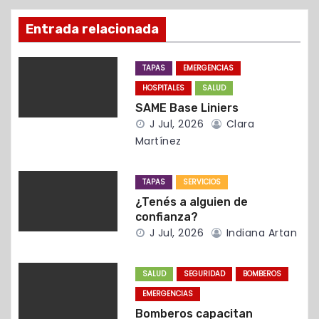
ó
Entrada relacionada
n
TAPAS
EMERGENCIAS
d
HOSPITALES
SALUD
SAME Base Liniers
e
J Jul, 2026
Clara
e
Martínez
n
TAPAS
SERVICIOS
t
¿Tenés a alguien de
confianza?
r
J Jul, 2026
Indiana Artan
a
SALUD
SEGURIDAD
BOMBEROS
d
EMERGENCIAS
Bomberos capacitan