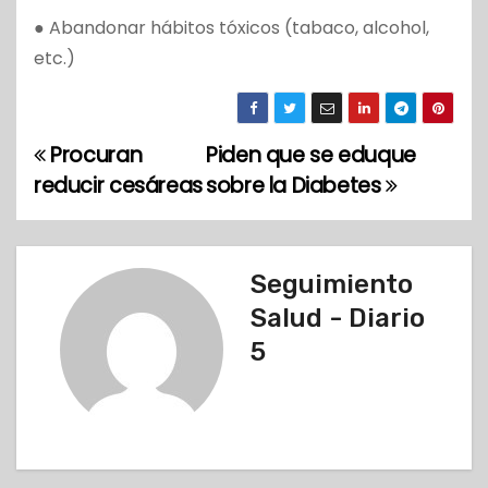
● Abandonar hábitos tóxicos (tabaco, alcohol,
etc.)
Procuran
Piden que se eduque
N
reducir cesáreas
sobre la Diabetes
a
v
Seguimiento
e
Salud - Diario
g
5
a
c
i