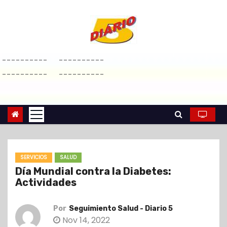
S
a
l
t
----------
----------
a
----------
----------
r
a
l
c
o
n
SERVICIOS
SALUD
t
Día Mundial contra la Diabetes:
e
Actividades
n
i
Por
Seguimiento Salud - Diario 5
d
Nov 14, 2022