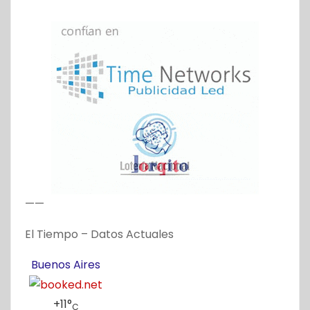
g
a
c
i
ó
n
d
——
e
El Tiempo – Datos Actuales
e
Buenos Aires
n
t
+
11°
C