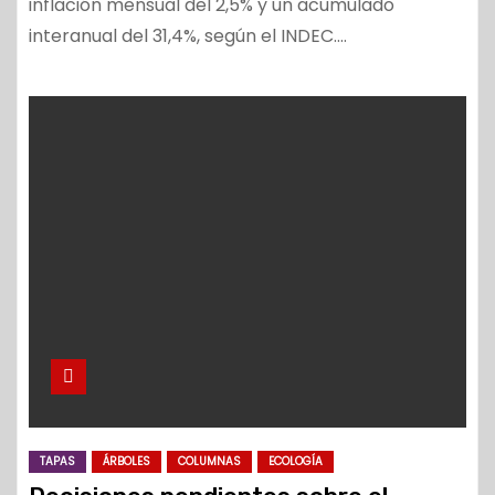
inflación mensual del 2,5% y un acumulado
interanual del 31,4%, según el INDEC.…
TAPAS
ÁRBOLES
COLUMNAS
ECOLOGÍA