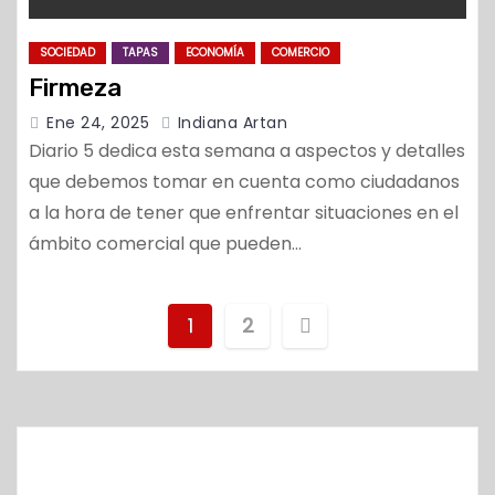
SOCIEDAD
TAPAS
ECONOMÍA
COMERCIO
Firmeza
Ene 24, 2025
Indiana Artan
Diario 5 dedica esta semana a aspectos y detalles
que debemos tomar en cuenta como ciudadanos
a la hora de tener que enfrentar situaciones en el
ámbito comercial que pueden…
N
1
2
a
v
e