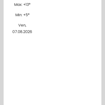
Max:
+
13°
r
Min:
+
5°
a
d
Ven,
07.08.2026
a
s