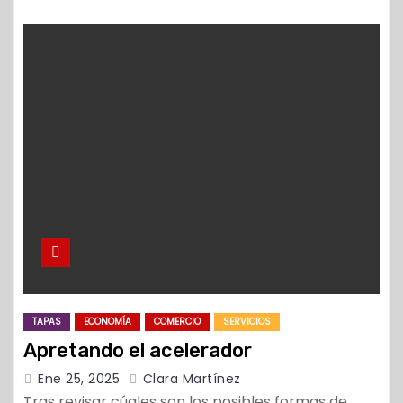
TAPAS
ECONOMÍA
COMERCIO
SERVICIOS
Apretando el acelerador
Ene 25, 2025
Clara Martínez
Tras revisar cúales son los posibles formas de