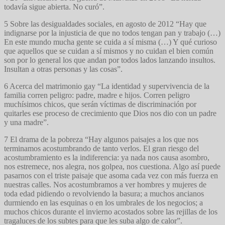
todavía sigue abierta. No curó”.
5 Sobre las desigualdades sociales, en agosto de 2012 “Hay que
indignarse por la injusticia de que no todos tengan pan y trabajo (…)
En este mundo mucha gente se cuida a sí misma (…) Y qué curioso
que aquellos que se cuidan a sí mismos y no cuidan el bien común
son por lo general los que andan por todos lados lanzando insultos.
Insultan a otras personas y las cosas”.
6 Acerca del matrimonio gay “La identidad y supervivencia de la
familia corren peligro: padre, madre e hijos. Corren peligro
muchísimos chicos, que serán víctimas de discriminación por
quitarles ese proceso de crecimiento que Dios nos dio con un padre
y una madre”.
7 El drama de la pobreza “Hay algunos paisajes a los que nos
terminamos acostumbrando de tanto verlos. El gran riesgo del
acostumbramiento es la indiferencia: ya nada nos causa asombro,
nos estremece, nos alegra, nos golpea, nos cuestiona. Algo así puede
pasarnos con el triste paisaje que asoma cada vez con más fuerza en
nuestras calles. Nos acostumbramos a ver hombres y mujeres de
toda edad pidiendo o revolviendo la basura; a muchos ancianos
durmiendo en las esquinas o en los umbrales de los negocios; a
muchos chicos durante el invierno acostados sobre las rejillas de los
tragaluces de los subtes para que les suba algo de calor”.