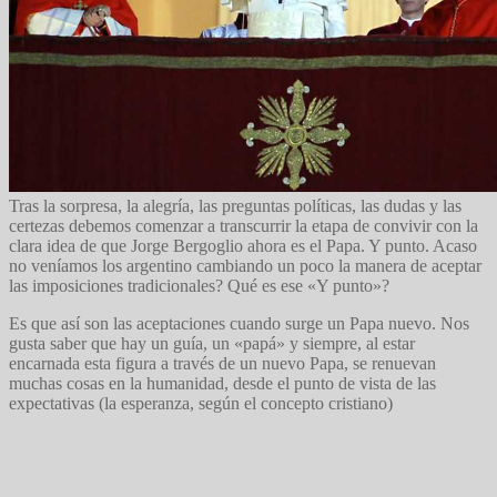
Tras la sorpresa, la alegría, las preguntas políticas, las dudas y las
certezas debemos comenzar a transcurrir la etapa de convivir con la
clara idea de que Jorge Bergoglio ahora es el Papa. Y punto. Acaso
no veníamos los argentino cambiando un poco la manera de aceptar
las imposiciones tradicionales? Qué es ese «Y punto»?
Es que así son las aceptaciones cuando surge un Papa nuevo. Nos
gusta saber que hay un guía, un «papá» y siempre, al estar
encarnada esta figura a través de un nuevo Papa, se renuevan
muchas cosas en la humanidad, desde el punto de vista de las
expectativas (la esperanza, según el concepto cristiano)