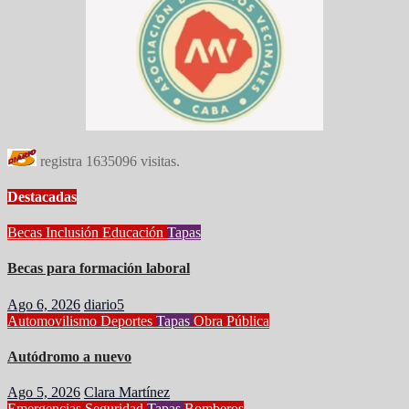
registra
1635096
visitas.
Destacadas
Becas
Inclusión
Educación
Tapas
Becas para formación laboral
Ago 6, 2026
diario5
Automovilismo
Deportes
Tapas
Obra Pública
Autódromo a nuevo
Ago 5, 2026
Clara Martínez
Emergencias
Seguridad
Tapas
Bomberos