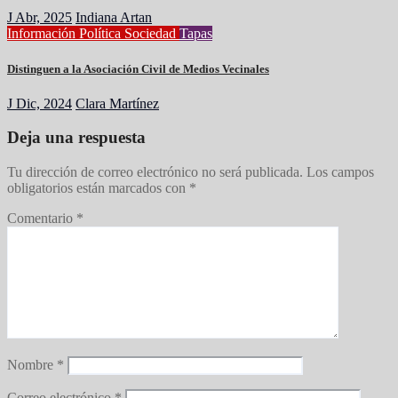
J Abr, 2025
Indiana Artan
Información
Política
Sociedad
Tapas
Distinguen a la Asociación Civil de Medios Vecinales
J Dic, 2024
Clara Martínez
Deja una respuesta
Tu dirección de correo electrónico no será publicada.
Los campos
obligatorios están marcados con
*
Comentario
*
Nombre
*
Correo electrónico
*