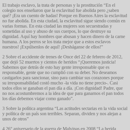
El trabajo esclavo, la trata de personas y la prostitución “En el
colegio nos enseñaron que la esclavitud fue abolida pero ¿saben
qué? ¡Era un cuento de hadas! Porque en Buenos Aires la esclavitud
no fue abolida. En esta ciudad, la esclavitud sigue siendo común en
varias formas. En esta ciudad las mujeres son secuestradas y
sometidas al uso y abuso de sus cuerpos, lo que destruye su
dignidad. Aquí hay hombres que abusan y hacen dinero de la carne
humana. A los perros se los trata mejor que a estos esclavos
nuestros! ¡Expúlsenlos de aquí! ¡Desháganse de ellos!”
2 Sobre el accidente de trenes de Once del 22 de febrero de 2012,
que dejó 52 muertos y cientos de heridos “¡Queremos justicia!
Sabemos que detrás de esto hay gente irresponsable que es
responsable, gente que no cumplió con su deber. No deseamos
castigarlos para sancionar, sino para cambiar sus corazones porque
su irresponsabilidad costó mucho -la vida no tiene precio-. Casi
todos ellos se ganaban el pan día a día. ¡Con dignidad! Padre, que
no nos acostumbremos a la idea de que para ganarnos el pan todos
los días debemos viajar como ganado”.
3 Sobre la política argentina “Las actitudes sectarias en la vida social
y política de un país son terribles. Separan, dividen y nos alejan a
unos de otros”
4 26° aniversario de la guerra de Malvinas en 2008 “La herida