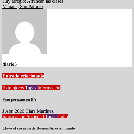
Navegación
Hay arreglo: Arrancan las clases
Mañana, San Patricio
de
entradas
diario5
Entrada relacionada
Extranjeros
Tapas
Información
Voto peruano en BA
J Abr, 2026
Clara Martínez
Información
Sociedad
Tapas
Culto
Llevó el corazón de Buenos Aires al mundo