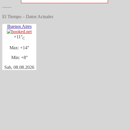
——
El Tiempo – Datos Actuales
Buenos Aires
+
11°
C
Max:
+
14°
Min:
+
8°
Sab, 08.08.2026