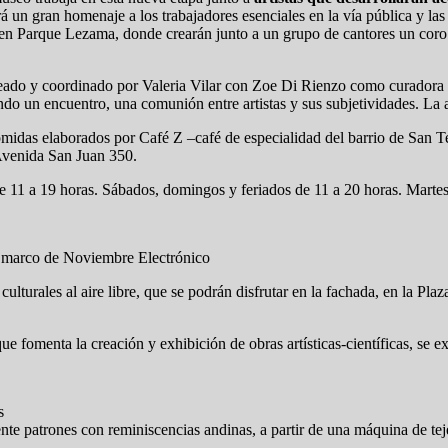
 un gran homenaje a los trabajadores esenciales en la vía pública y las 
en Parque Lezama, donde crearán junto a un grupo de cantores un coro 
deado y coordinado por Valeria Vilar con Zoe Di Rienzo como curadora i
do un encuentro, una comunión entre artistas y sus subjetividades. La a
comidas elaborados por Café Z –café de especialidad del barrio de San 
e Avenida San Juan 350.
 de 11 a 19 horas. Sábados, domingos y feriados de 11 a 20 horas. Mart
 el marco de Noviembre Electrónico
lturales al aire libre, que se podrán disfrutar en la fachada, en la Pl
fomenta la creación y exhibición de obras artísticas-científicas, se ex
s
e patrones con reminiscencias andinas, a partir de una máquina de tejer