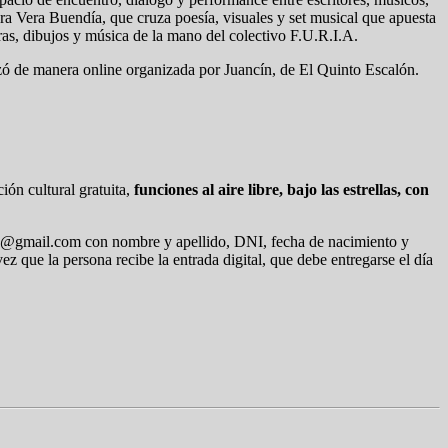
tora Vera Buendía, que cruza poesía, visuales y set musical que apuesta
ras, dibujos y música de la mano del colectivo F.U.R.I.A.
ó de manera online organizada por Juancín, de El Quinto Escalón.
ión cultural gratuita,
funciones al aire libre, bajo las estrellas, con
aza@gmail.com con nombre y apellido, DNI, fecha de nacimiento y
z que la persona recibe la entrada digital, que debe entregarse el día