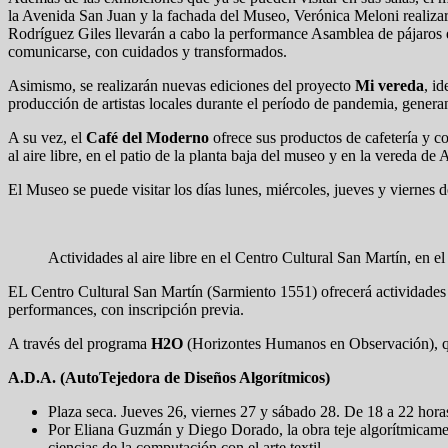
la Avenida San Juan y la fachada del Museo, Verónica Meloni realizará
Rodríguez Giles llevarán a cabo la performance Asamblea de pájaros 
comunicarse, con cuidados y transformados.
Asimismo, se realizarán nuevas ediciones del proyecto
Mi vereda
, i
producción de artistas locales durante el período de pandemia, generan
A su vez, el
Café del Moderno
ofrece sus productos de cafetería y 
al aire libre, en el patio de la planta baja del museo y en la vereda d
El Museo se puede visitar los días lunes, miércoles, jueves y viernes
Actividades al aire libre en el Centro Cultural San Martín, en
EL Centro Cultural San Martín (Sarmiento 1551) ofrecerá actividades cu
performances, con inscripción previa.
A través del programa
H2O
(Horizontes Humanos en Observación), que 
A.D.A. (AutoTejedora de Diseños Algorítmicos)
Plaza seca. Jueves 26, viernes 27 y sábado 28. De 18 a 22 hora
Por Eliana Guzmán y Diego Dorado, la obra teje algorítmicament
ciencias de la computación con el arte textil.