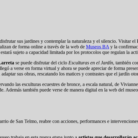
sfrutar sus jardines y contemplar la naturaleza y el silencio. Visitar e
alizan de forma online a través de la web de
Museos BA
y la confirmaci
estará sujeto a capacidad limitada por los protocolos que regulan la act
Larreta
se puede disfrutar del ciclo
Esculturas en el Jardín
, también co
 llegó a verse en forma virtual y ahora se puede apreciar de forma pre
 adaptar sus obras, rescatando los matices y contrastes que el jardín ot
ervando las esculturas ecuestres de bronce, a escala natural, de Viviann
sede. Además también puede verse de manera digital en la web del muse
rio de San Telmo, reabre con acciones, performances e intervenciones d
museo trabaja en esta nueva etapa junto a
artistas que desarrollarán ac