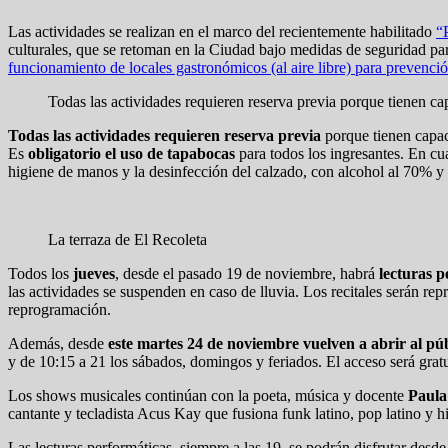
Las actividades se realizan en el marco del recientemente habilitado
“
culturales, que se retoman en la Ciudad bajo medidas de seguridad para
funcionamiento de locales gastronómicos (al aire libre) para preve
Todas las actividades requieren reserva previa porque tienen ca
Todas las actividades requieren reserva previa
porque tienen capac
Es
obligatorio el uso de tapabocas
para todos los ingresantes. En cua
higiene de manos y la desinfección del calzado, con alcohol al 70% y h
La terraza de El Recoleta
Todos los
jueves
, desde el pasado 19 de noviembre, habrá
lecturas p
las actividades se suspenden en caso de lluvia. Los recitales serán repr
reprogramación.
Además, desde
este martes 24 de noviembre vuelven a abrir al públ
y de 10:15 a 21 los sábados, domingos y feriados. El acceso será grat
Los shows musicales continúan con la poeta, música y docente
Paul
cantante y tecladista Acus Kay que fusiona funk latino, pop latino y hi
Las lecturas performáticas, siempre a las 19, se podrán disfrutar des