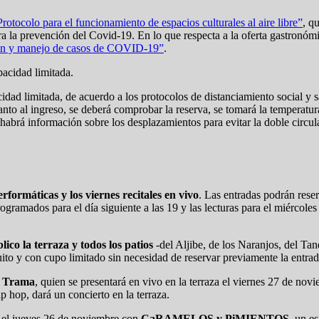
Protocolo para el funcionamiento de espacios culturales al aire libre”
, q
 la prevención del Covid-19. En lo que respecta a la oferta gastronómic
nción y manejo de casos de COVID-19”
.
pacidad limitada.
idad limitada, de acuerdo a los protocolos de distanciamiento social y 
nto al ingreso, se deberá comprobar la reserva, se tomará la temperatura 
abrá información sobre los desplazamientos para evitar la doble circula
erformáticas y los viernes recitales en vivo
. Las entradas podrán rese
ogramados para el día siguiente a las 19 y las lecturas para el miércoles
ico la terraza y todos los patios
-del Aljibe, de los Naranjos, del Tan
uito y con cupo limitado sin necesidad de reservar previamente la entrad
a Trama
, quien se presentará en vivo en la terraza el viernes 27 de nov
p hop, dará un concierto en la terraza.
de el jueves 26 de noviembre con
CaRAMELOS y PiMIENTOS
, un e