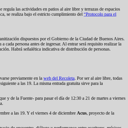
ue regula las actividades en patios al aire libre y terrazas de espacios
a, se realiza bajo el estricto cumplimiento del
“Protocolo para el
sanitización dispuestos por el Gobierno de la Ciudad de Buenos Aires.
a cada persona antes de ingresar. Al entrar será requisito realizar la
ción. Habrá señalética indicativa de distribución de personas.
rvarse previamente en la
web del Recoleta
. Por ser al aire libre, todas
 siguiente a las 19. La misma entrada gratuita sirve para la
que y de la Fuente- para pasar el día de 12:30 a 21 de martes a viernes
a.
iembre a las 19. Y el viernes 4 de diciembre
Acus
, proyecto de la
spacio de encuentro, diálogo y performance entre escritores, músicos,