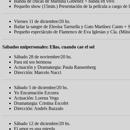
Banda de chicas de Marilina Giménez + banda en vivo
Pequeño show (15min.) Presentación de la película a cargo de l
Viernes 11 de diciembre/20 hs.
Bailar la sangre de Eleoísa Tarruella y Gato Martínez Canto + 
Pequeño espectáculo de Flamenco de Eva Iglesias y Cía. (Música
Sábados unipersonales: Ellas, cuando cae el sol
Sábado 28 de noviembre/20 hs.
Para mí sos hermosa
Actuación y Dramaturgia: Paula Ransenberg
Dirección: Marcelo Nacci
Sábado 5 de diciembre/20 hs.
Yo Encarnación Ezcurra
Actuación: Lorena Vega
Dramaturgia: Cristina Escofet
Dirección: Andrés Bazzalo
Sábado 12 de diciembre/20 hs.
El amor es una mierda