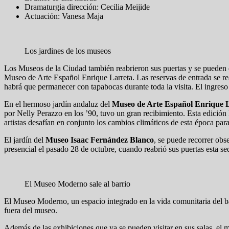
Dramaturgia dirección: Cecilia Meijide
Actuación: Vanesa Maja
Los jardines de los museos
Los Museos de la Ciudad también reabrieron sus puertas y se pueden di
Museo de Arte Español Enrique Larreta. Las reservas de entrada se re
habrá que permanecer con tapabocas durante toda la visita. El ingreso 
En el hermoso jardín andaluz del
Museo de Arte Español Enrique 
por Nelly Perazzo en los ’90, tuvo un gran recibimiento. Esta edición
artistas desafían en conjunto los cambios climáticos de esta época para
El jardín del
Museo Isaac Fernández Blanco
, se puede recorrer obs
presencial el pasado 28 de octubre, cuando reabrió sus puertas esta 
El Museo Moderno sale al barrio
El Museo Moderno, un espacio integrado en la vida comunitaria del bar
fuera del museo.
Además de las exhibiciones que ya se pueden visitar en sus salas, el 