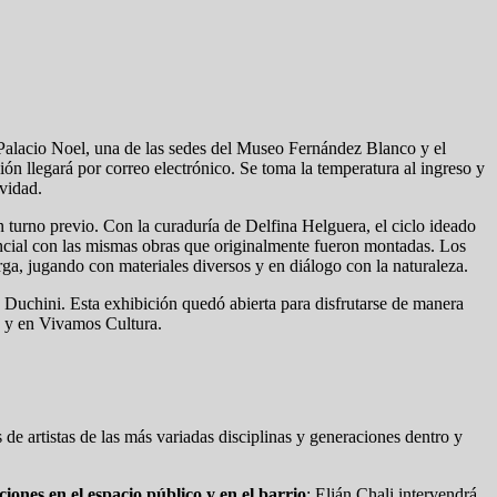
l Palacio Noel, una de las sedes del Museo Fernández Blanco y el
ón llegará por correo electrónico. Se toma la temperatura al ingreso y
ividad.
n turno previo. Con la curaduría de Delfina Helguera, el ciclo ideado
sencial con las mismas obras que originalmente fueron montadas. Los
orga, jugando con materiales diversos y en diálogo con la naturaleza.
e Duchini. Esta exhibición quedó abierta para disfrutarse de manera
o y en Vivamos Cultura.
e artistas de las más variadas disciplinas y generaciones dentro y
ciones en el espacio público y en el barrio
: Elián Chali intervendrá