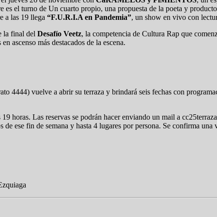
mbre es el turno de Un cuarto propio, una propuesta de la poeta y produc
e a las 19 llega
“F.U.R.I.A en Pandemia”
, un show en vivo con lectu
 la final del
Desafío Veetz
, la competencia de Cultura Rap que comenz
rs en ascenso más destacados de la escena.
to 4444) vuelve a abrir su terraza y brindará seis fechas con programac
s 19 horas. Las reservas se podrán hacer enviando un mail a cc25terr
s de ese fin de semana y hasta 4 lugares por persona. Se confirma una ve
Ezquiaga