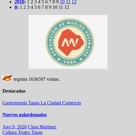
2010
:
1
2
3
4
5
6
7
8
9
10
11
12
0
:
1
2
3
4
5
6
7
8
9
10
11
12
registra
1636597
visitas.
Destacadas
Gastronomía
Tapas
La Ciudad
Comercio
Nuevos galardonados
Ago 9, 2026
Clara Martínez
Cultura
Teatro
Tapas