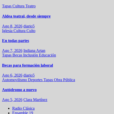
Tapas
Cultura
Teatro
Aldea teatral, desde siempre
Ago 8, 2026
diario5
Iglesia
Cultura
Culto
En todas partes
Ago 7, 2026
Indiana Artan
Tapas
Becas
Inclusión
Educación
Becas para formación laboral
Ago 6, 2026
diario5
Automovilismo
Deportes
Tapas
Obra Pública
Autódromo a nuevo
Ago 5, 2026
Clara Martínez
Radio Clásica
Ensamble 19