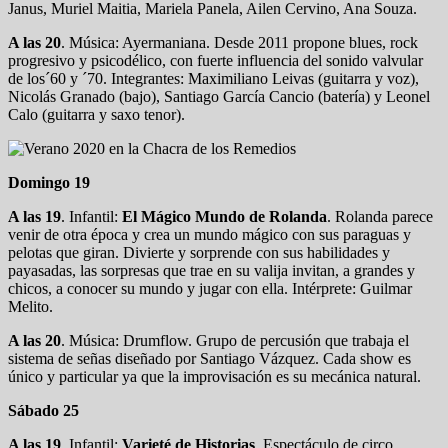
Janus, Muriel Maitia, Mariela Panela, Ailen Cervino, Ana Souza.
A las 20
. Música: Ayermaniana. Desde 2011 propone blues, rock
progresivo y psicodélico, con fuerte influencia del sonido valvular
de los´60 y ´70. Integrantes: Maximiliano Leivas (guitarra y voz),
Nicolás Granado (bajo), Santiago García Cancio (batería) y Leonel
Calo (guitarra y saxo tenor).
Domingo 19
A las 19
. Infantil:
El Mágico Mundo de Rolanda
. Rolanda parece
venir de otra época y crea un mundo mágico con sus paraguas y
pelotas que giran. Divierte y sorprende con sus habilidades y
payasadas, las sorpresas que trae en su valija invitan, a grandes y
chicos, a conocer su mundo y jugar con ella. Intérprete: Guilmar
Melito.
A las 20
. Música: Drumflow. Grupo de percusión que trabaja el
sistema de señas diseñado por Santiago Vázquez. Cada show es
único y particular ya que la improvisación es su mecánica natural.
Sábado 25
A las 19
. Infantil:
Varieté de Historias
. Espectáculo de circo