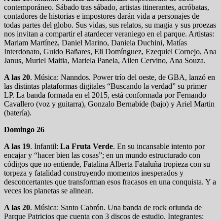
contemporáneo. Sábado tras sábado, artistas itinerantes, acróbatas,
contadores de historias e impostores darán vida a personajes de
todas partes del globo. Sus vidas, sus relatos, su magia y sus proezas
nos invitan a compartir el atardecer veraniego en el parque. Artistas:
Mariam Martínez, Daniel Marino, Daniela Duchini, Matías
Interdonato, Guido Bañares, Eli Domínguez, Ezequiel Cornejo, Ana
Janus, Muriel Maitia, Mariela Panela, Ailen Cervino, Ana Souza.
A las 20
. Música: Nanndos. Power trío del oeste, de GBA, lanzó en
las distintas plataformas digitales “Buscando la verdad” su primer
LP. La banda formada en el 2015, está conformada por Fernando
Cavallero (voz y guitarra), Gonzalo Bernabide (bajo) y Ariel Martin
(batería).
Domingo 26
A las 19
. Infantil:
La Fruta Verde
. En su incansable intento por
encajar y “hacer bien las cosas”; en un mundo estructurado con
códigos que no entiende, Fatalina Alberta Fataluña tropieza con su
torpeza y fatalidad construyendo momentos inesperados y
desconcertantes que transforman esos fracasos en una conquista. Y a
veces los planetas se alinean.
A las 20
. Música: Santo Cabrón. Una banda de rock oriunda de
Parque Patricios que cuenta con 3 discos de estudio. Integrantes: