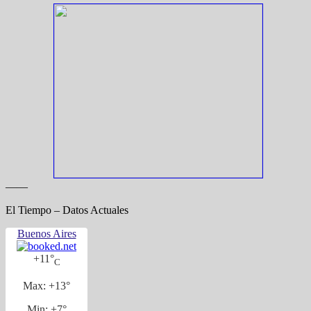
——
El Tiempo – Datos Actuales
Buenos Aires
+
11°
C
Max:
+
13°
Min:
+
7°