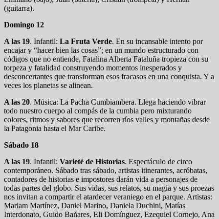
(guitarra).
Domingo 12
A las 19
. Infantil:
La Fruta Verde
. En su incansable intento por
encajar y “hacer bien las cosas”; en un mundo estructurado con
códigos que no entiende, Fatalina Alberta Fataluña tropieza con su
torpeza y fatalidad construyendo momentos inesperados y
desconcertantes que transforman esos fracasos en una conquista. Y a
veces los planetas se alinean.
A las 20
. Música: La Pacha Cumbiambera. Llega haciendo vibrar
todo nuestro cuerpo al compás de la cumbia pero mixturando
colores, ritmos y sabores que recorren ríos valles y montañas desde
la Patagonia hasta el Mar Caribe.
Sábado 18
A las 19
. Infantil:
Varieté de Historias
. Espectáculo de circo
contemporáneo. Sábado tras sábado, artistas itinerantes, acróbatas,
contadores de historias e impostores darán vida a personajes de
todas partes del globo. Sus vidas, sus relatos, su magia y sus proezas
nos invitan a compartir el atardecer veraniego en el parque. Artistas:
Mariam Martínez, Daniel Marino, Daniela Duchini, Matías
Interdonato, Guido Bañares, Eli Domínguez, Ezequiel Cornejo, Ana