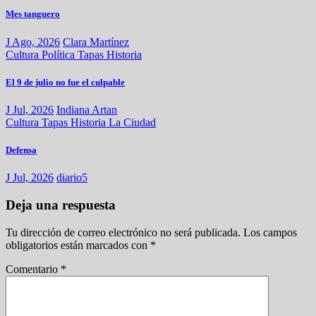
Mes tanguero
J Ago, 2026
Clara Martínez
Cultura
Política
Tapas
Historia
El 9 de julio no fue el culpable
J Jul, 2026
Indiana Artan
Cultura
Tapas
Historia
La Ciudad
Defensa
J Jul, 2026
diario5
Deja una respuesta
Tu dirección de correo electrónico no será publicada.
Los campos
obligatorios están marcados con
*
Comentario
*