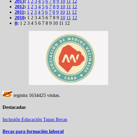
2013
:
1
2
3
4
5
6
7
8
9
10
11
12
2012
:
1
2
3
4
5
6
7
8
9
10
11
12
2011
:
1
2
3
4
5
6
7
8
9
10
11
12
2010
:
1
2
3
4
5
6
7
8
9
10
11
12
0
:
1
2
3
4
5
6
7
8
9
10
11
12
registra
1634425
visitas.
Destacadas
Inclusión
Educación
Tapas
Becas
Becas para formación laboral