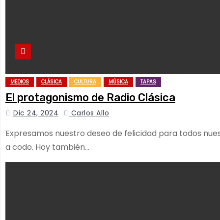
MEDIOS
CLÁSICA
CULTURA
MÚSICA
TAPAS
El protagonismo de Radio Clásica
Dic 24, 2024
Carlos Allo
Expresamos nuestro deseo de felicidad para todos nuest
a codo. Hoy también…