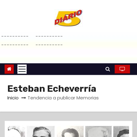
S
a
l
t
----------
----------
a
----------
----------
r
a
l
c
o
Esteban Echeverría
n
Inicio
Tendencia a publicar Memorias
t
e
n
i
d