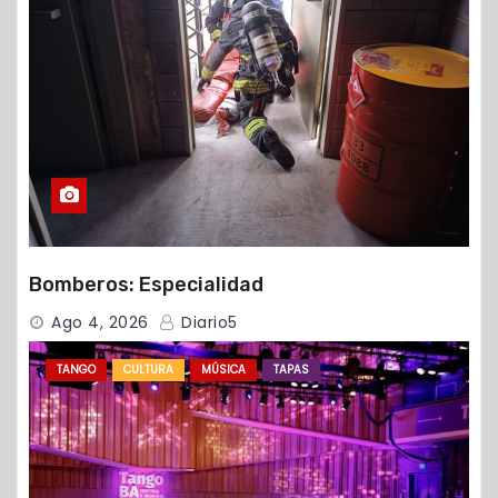
Bomberos: Especialidad
Ago 4, 2026
Diario5
TANGO
CULTURA
MÚSICA
TAPAS