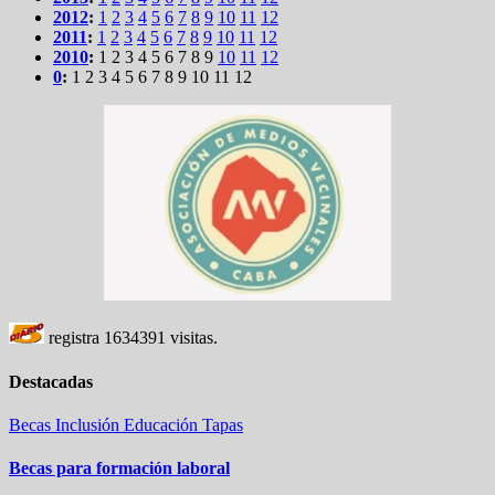
2012
:
1
2
3
4
5
6
7
8
9
10
11
12
2011
:
1
2
3
4
5
6
7
8
9
10
11
12
2010
:
1
2
3
4
5
6
7
8
9
10
11
12
0
:
1
2
3
4
5
6
7
8
9
10
11
12
registra
1634391
visitas.
Destacadas
Becas
Inclusión
Educación
Tapas
Becas para formación laboral