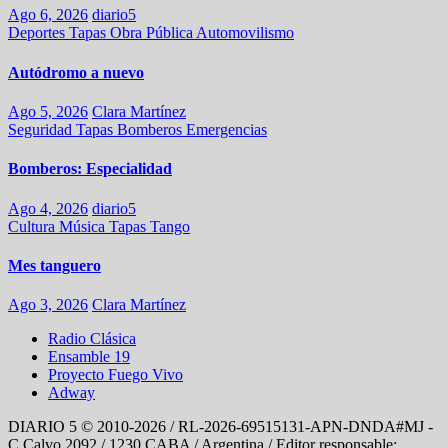
Ago 6, 2026
diario5
Deportes
Tapas
Obra Pública
Automovilismo
Autódromo a nuevo
Ago 5, 2026
Clara Martínez
Seguridad
Tapas
Bomberos
Emergencias
Bomberos: Especialidad
Ago 4, 2026
diario5
Cultura
Música
Tapas
Tango
Mes tanguero
Ago 3, 2026
Clara Martínez
Radio Clásica
Ensamble 19
Proyecto Fuego Vivo
Adway
DIARIO 5 © 2010-2026 / RL-2026-69515131-APN-DNDA#MJ -
C Calvo 2092 / 1230 CABA / Argentina / Editor responsable: