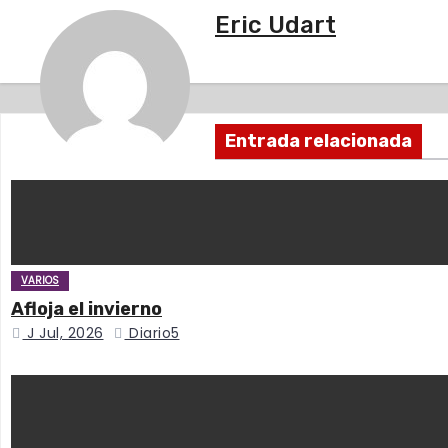
a
Eric Udart
v
e
Entrada relacionada
g
a
c
i
VARIOS
Afloja el invierno
ó
J Jul, 2026
Diario5
n
d
e