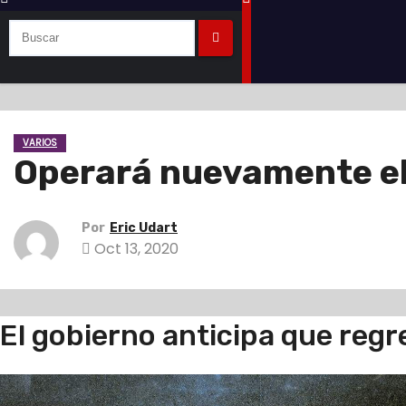
VARIOS
Operará nuevamente el
Por
Eric Udart
Oct 13, 2020
El gobierno anticipa que reg