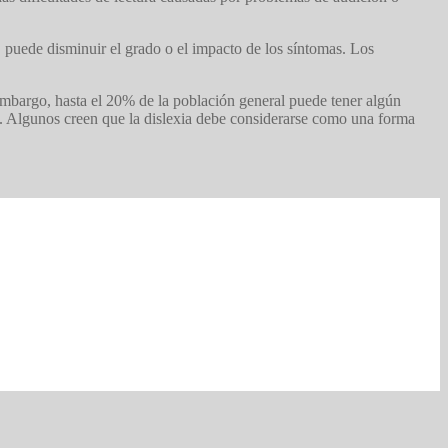
, puede disminuir el grado o el impacto de los síntomas. Los
 embargo, hasta el 20% de la población general puede tener algún
l. Algunos creen que la dislexia debe considerarse como una forma