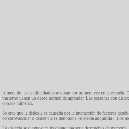
A menudo, estas dificultades se notan por primera vez en la escuela. C
trastorno tienen un deseo normal de aprender. Las personas con dislexi
con los números.
Se cree que la dislexia es causada por la interacción de factores genét
cerebrovascular o demencia se denomina «dislexia adquirida». Los me
La dislexia se diagnostica mediante una serie de pruebas de memoria, v