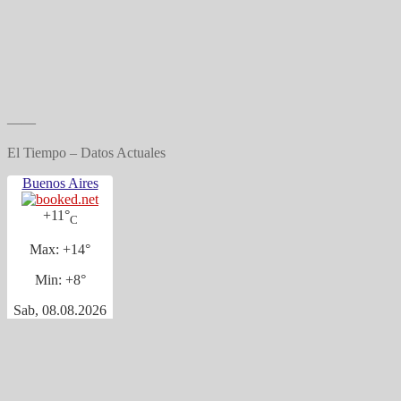
——
El Tiempo – Datos Actuales
Buenos Aires
+
11°
C
Max:
+
14°
Min:
+
8°
Sab, 08.08.2026