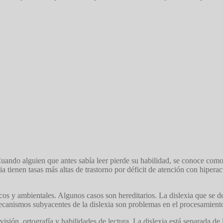
uando alguien que antes sabía leer pierde su habilidad, se conoce como 
a tienen tasas más altas de trastorno por déficit de atención con hiperac
icos y ambientales. Algunos casos son hereditarios. La dislexia que se d
canismos subyacentes de la dislexia son problemas en el procesamiento 
isión, ortografía y habilidades de lectura. La dislexia está separada de