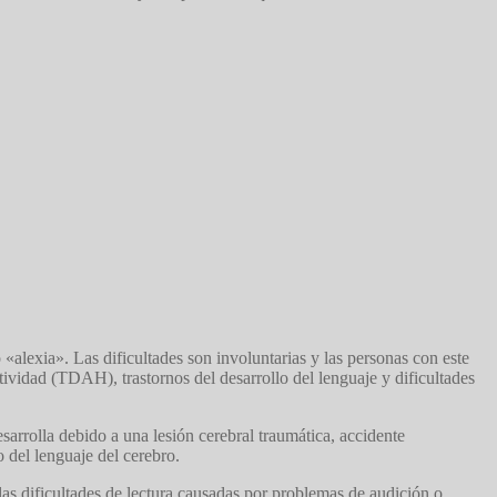
«alexia». Las dificultades son involuntarias y las personas con este
tividad (TDAH), trastornos del desarrollo del lenguaje y dificultades
esarrolla debido a una lesión cerebral traumática, accidente
del lenguaje del cerebro.
 las dificultades de lectura causadas por problemas de audición o