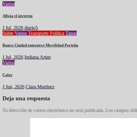
Varios
Afloja el invierno
J Jul, 2026
diario5
Subte
Varios
Transporte
Política
Tapas
Banco Ciudad entorpece Movilidad Porteña
J Jul, 2026
Indiana Artan
Varios
Calor
J Jun, 2026
Clara Martínez
Deja una respuesta
Tu dirección de correo electrónico no será publicada.
Los campos obli