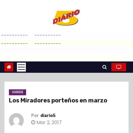
S
a
l
t
----------
----------
a
----------
----------
r
a
l
c
o
n
VARIOS
t
Los Miradores porteños en marzo
e
n
Por
diario5
i
Mar 2, 2017
d