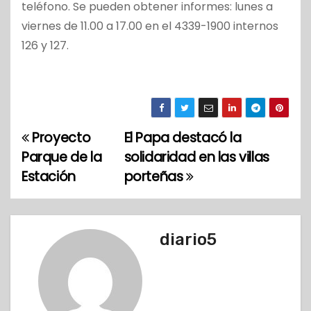
teléfono. Se pueden obtener informes: lunes a
viernes de 11.00 a 17.00 en el 4339-1900 internos
126 y 127.
Proyecto
El Papa destacó la
N
Parque de la
solidaridad en las villas
a
Estación
porteñas
v
e
diario5
g
a