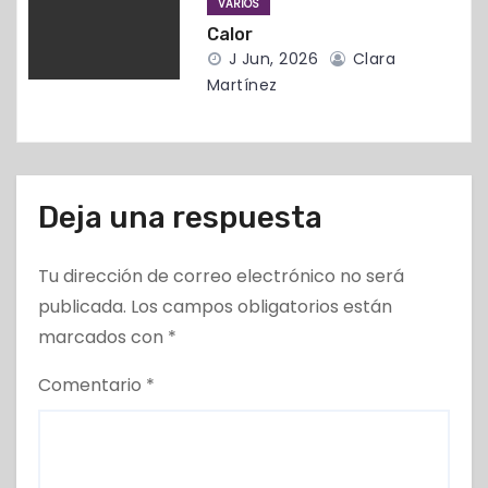
VARIOS
d
Calor
J Jun, 2026
Clara
a
Martínez
s
Deja una respuesta
Tu dirección de correo electrónico no será
publicada.
Los campos obligatorios están
marcados con
*
Comentario
*