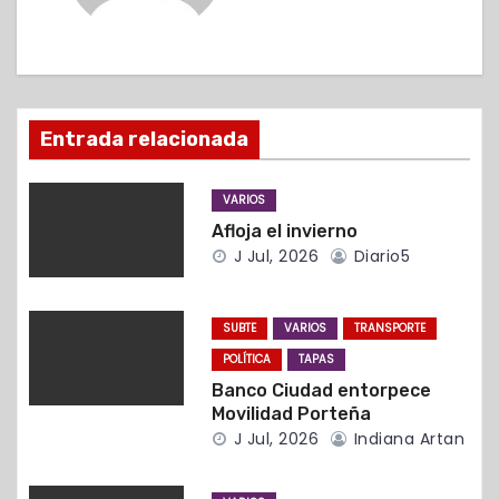
c
i
ó
Entrada relacionada
n
d
VARIOS
Afloja el invierno
e
J Jul, 2026
Diario5
e
n
SUBTE
VARIOS
TRANSPORTE
POLÍTICA
TAPAS
t
Banco Ciudad entorpece
Movilidad Porteña
r
J Jul, 2026
Indiana Artan
a