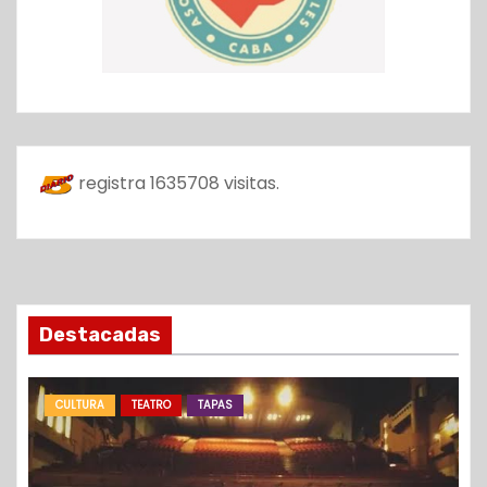
registra
1635708
visitas.
Destacadas
CULTURA
TEATRO
TAPAS