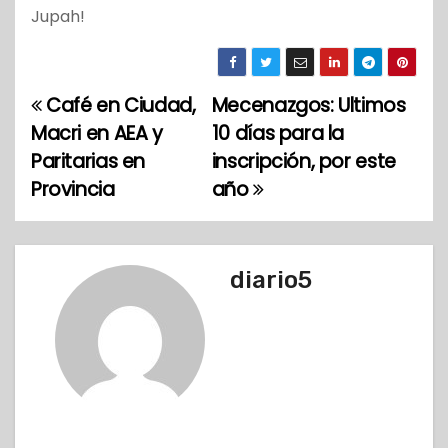
Jupah!
Café en Ciudad,
Mecenazgos: Ultimos
N
Macri en AEA y
10 días para la
a
Paritarias en
inscripción, por este
Provincia
año
v
e
g
diario5
a
c
i