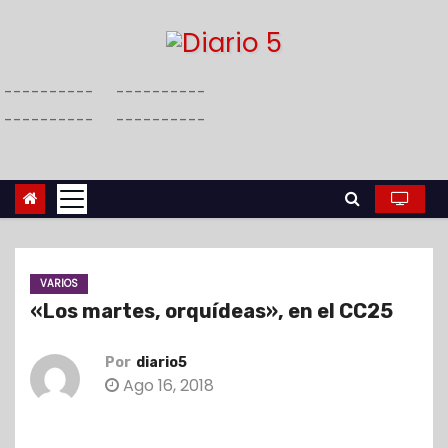
S
a
l
----------
----------
t
----------
----------
a
r
a
l
c
o
VARIOS
n
«Los martes, orquídeas», en el CC25
t
e
Por
diario5
n
Ago 16, 2018
i
d