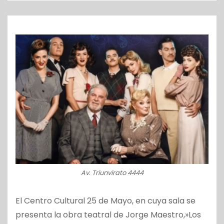
o
Av. Triunvirato 4444
El Centro Cultural 25 de Mayo, en cuya sala se
presenta la obra teatral de Jorge Maestro,»Los