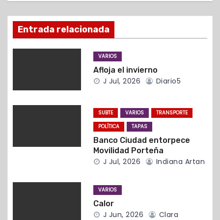
ó
n
Entrada relacionada
d
VARIOS
e
Afloja el invierno
e
J Jul, 2026
Diario5
n
SUBTE
VARIOS
TRANSPORTE
t
POLÍTICA
TAPAS
r
Banco Ciudad entorpece
Movilidad Porteña
a
J Jul, 2026
Indiana Artan
d
VARIOS
a
Calor
J Jun, 2026
Clara