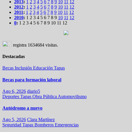
2013
:
1
2
3
4
5
6
7
8
9
10
11
12
2012
:
1
2
3
4
5
6
7
8
9
10
11
12
2011
:
1
2
3
4
5
6
7
8
9
10
11
12
2010
:
1
2
3
4
5
6
7
8
9
10
11
12
0
:
1
2
3
4
5
6
7
8
9
10
11
12
registra
1634684
visitas.
Destacadas
Becas
Inclusión
Educación
Tapas
Becas para formación laboral
Ago 6, 2026
diario5
Deportes
Tapas
Obra Pública
Automovilismo
Autódromo a nuevo
Ago 5, 2026
Clara Martínez
Seguridad
Tapas
Bomberos
Emergencias