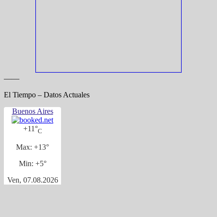
——
El Tiempo – Datos Actuales
Buenos Aires
+
11°
C
Max:
+
13°
Min:
+
5°
Ven, 07.08.2026