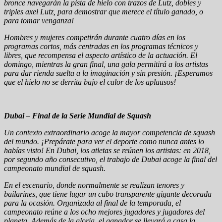
bronce navegarán la pista de hielo con trazos de Lutz, dobles y
triples axel Lutz, para demostrar que merece el título ganado, o
para tomar venganza!
Hombres y mujeres competirán durante cuatro días en los
programas cortos, más centradas en los programas técnicos y
libres, que recompensa el aspecto artístico de la actuación. El
domingo, mientras la gran final, una gala permitirá a los artistas
para dar rienda suelta a la imaginación y sin presión. ¡Esperamos
que el hielo no se derrita bajo el calor de los aplausos!
Dubai – Final de la Serie Mundial de Squash
Un contexto extraordinario acoge la mayor competencia de squash
del mundo. ¡Prepárate para ver el deporte como nunca antes lo
habías visto! En Dubai, los atletas se reúnen los artistas: en 2018,
por segundo año consecutivo, el trabajo de Dubai acoge la final del
campeonato mundial de squash.
En el escenario, donde normalmente se realizan tenores y
bailarines, que tiene lugar un cubo transparente gigante decorada
para la ocasión. Organizada al final de la temporada, el
campeonato reúne a los ocho mejores jugadores y jugadores del
planeta. Además de la gloria, el ganador se llevará a casa la