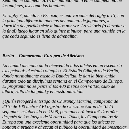
Zelanda, el campeón 2013 del mundo, tanto en el campeonato de
las mujeres, así como los hombres.
El rugby 7, nacido en Escocia, es una variante del rugby a 15, con
la principal diferencia, además del número de jugadores, la
duración del partido siete minutos por vez. La victoria (o derrotar a
la final) luego jugar en sólo quince minutos, para una reunión en la
que cada segundo es llena de adrenalina.
Berlín – Campeonato Europeo de Atletismo
La capital alemana da la bienvenida a los atletas en un escenario
excepcional: el estadio olímpico. El Estadio Olímpico de Berlín,
donde normalmente existe la Bundesliga, le dan la bienvenida
durante todo un disciplinas semana en el Campeonato de Europa.
El programa no se perderá los 400 metros con vallas, salto de
altura, salto de longitud y el mosto-maratón.
¿Quién recogerá el testigo de Churandy Martina, campeona de
2016 de 100 metros? El registro de Christine Aaron de 10.73
segundos, establecido en 1998, permanecerá invicto? Dos años
después de los Juegos de Verano de Tokio, los Campeonatos de
Europa son una excelente oportunidad para que los atletas se
pongan a prueba y ofrezcan al público la oportunidad de presenciar