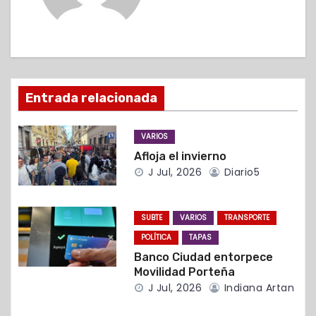
a
c
i
ó
Entrada relacionada
n
VARIOS
d
Afloja el invierno
J Jul, 2026
Diario5
e
e
SUBTE
VARIOS
TRANSPORTE
n
POLÍTICA
TAPAS
Banco Ciudad entorpece
t
Movilidad Porteña
J Jul, 2026
Indiana Artan
r