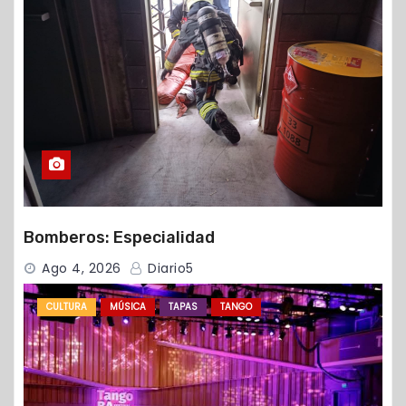
Bomberos: Especialidad
Ago 4, 2026
Diario5
CULTURA
MÚSICA
TAPAS
TANGO