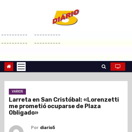
S
a
l
t
----------
----------
a
----------
----------
r
a
l
c
o
n
VARIOS
t
Larreta en San Cristóbal: «Lorenzetti
e
me prometió ocuparse de Plaza
n
Obligado»
i
d
Por
diario5