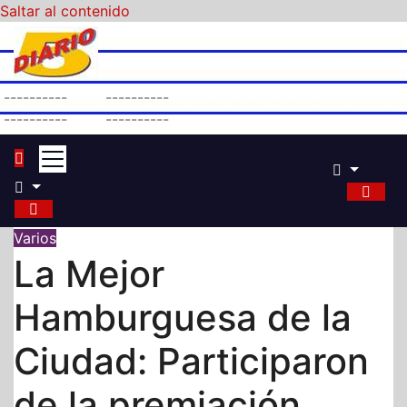
Saltar al contenido
----------
----------
----------
----------
Varios
La Mejor
Hamburguesa de la
Ciudad: Participaron
de la premiación