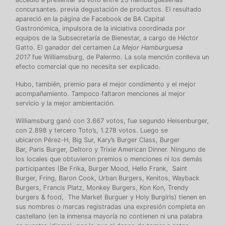
concursantes. previa degustación de productos. El resultado
apareció en la página de Facebook de BA Capital
Gastronómica, impulsora de la iniciativa coordinada por
equipos de la Subsecretaría de Bienestar, a cargo de Héctor
Gatto. El ganador del certamen
La Mejor Hamburguesa
2017
fue Williamsburg, de Palermo. La sola mención conlleva un
efecto comercial que no necesita ser explicado.
Hubo, también, premio para el mejor condimento y el mejor
acompañamiento. Tampoco faltaron menciones al mejor
servicio y la mejor ambientación.
Williamsburg ganó con 3.667 votos, fue segundo Heisenburger,
con 2.898 y tercero Toto’s, 1.278 votos. Luego se
ubicaron Pérez-H, Big Sur, Kary’s Burger Class, Burger
Bar, Paris Burger, Deltoro y Trixie American Dinner. Ninguno de
los locales que obtuvieron premios o menciones ni los demás
participantes (Be Frika, Burger Mood, Hello Frank, Saint
Burger, Fring, Baron Cook, Urban Burgers, Kenitos, Wayback
Burgers, Francis Platz, Monkey Burgers, Kon Kon, Trendy
burgers & food, The Market Burguer y Holy Burgirls) tienen en
sus nombres o marcas registradas una expresión completa en
castellano (en la inmensa mayoría no contienen ni una palabra