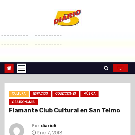
S
a
l
t
----------
----------
a
----------
----------
r
a
l
c
o
n
CULTURA
ESPACIOS
COLECCIONES
MÚSICA
t
GASTRONOMÍA
e
Flamante Club Cultural en San Telmo
n
i
Por
diario5
d
Ene 7, 2018