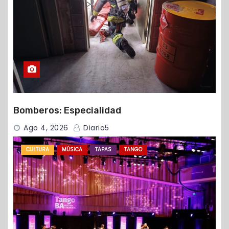
Bomberos: Especialidad
Ago 4, 2026
Diario5
CULTURA
MÚSICA
TAPAS
TANGO