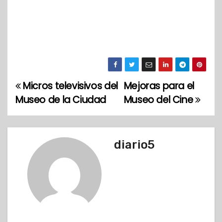
Micros televisivos del
Mejoras para el
N
Museo de la Ciudad
Museo del Cine
a
v
diario5
e
g
a
c