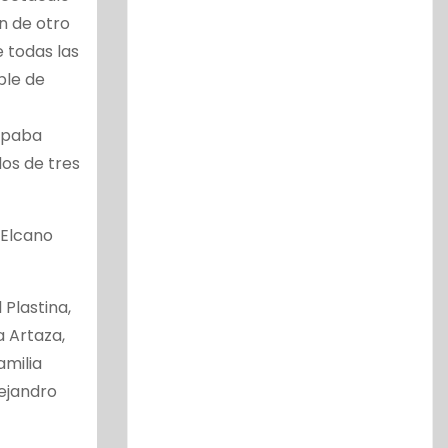
n de otro
 todas las
ble de
cupaba
os de tres
 Elcano
 Plastina,
a Artaza,
amilia
lejandro