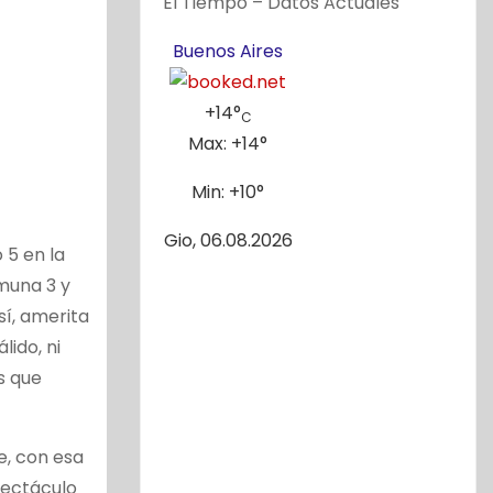
El Tiempo – Datos Actuales
Buenos Aires
+
14°
C
Max:
+
14°
Min:
+
10°
Gio, 06.08.2026
 5 en la
omuna 3 y
sí, amerita
lido, ni
s que
e, con esa
pectáculo