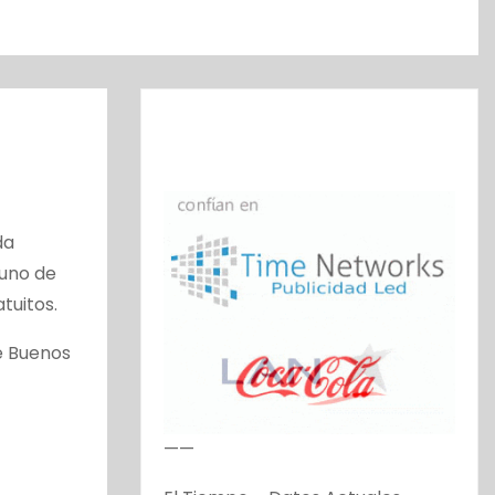
da
 uno de
tuitos.
e Buenos
——