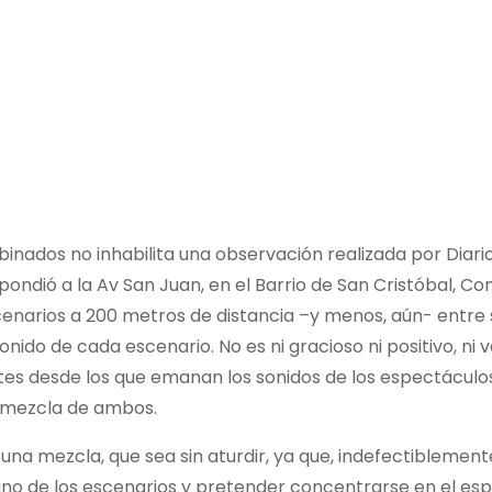
nados no inhabilita una observación realizada por Diario
pondió a la Av San Juan, en el Barrio de San Cristóbal, C
enarios a 200 metros de distancia –y menos, aún- entre 
onido de cada escenario. No es ni gracioso ni positivo, ni vá
antes desde los que emanan los sonidos de los espectáculo
a mezcla de ambos.
una mezcla, que sea sin aturdir, ya que, indefectiblement
 uno de los escenarios y pretender concentrarse en el es