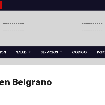
----------
----------
----------
----------
ION
SALUD
SERVICIOS
CODIGO
Polí
, en Belgrano