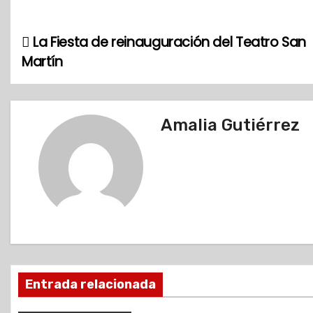
La Fiesta de reinauguración del Teatro San
N
Martín
a
v
Amalia Gutiérrez
e
g
a
c
i
ó
Entrada relacionada
n