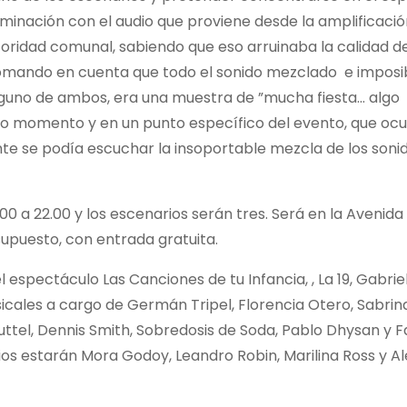
aminación con el audio que proviene desde la amplificació
oridad comunal, sabiendo que eso arruinaba la calidad de
, tomando en cuenta que todo el sonido mezclado e imposi
guno de ambos, era una muestra de ”mucha fiesta… algo
do momento y en un punto específico del evento, que o
te se podía escuchar la insoportable mezcla de los sonid
0 a 22.00 y los escenarios serán tres. Será en la Avenida
upuesto, con entrada gratuita.
 espectáculo Las Canciones de tu Infancia, , La 19, Gabriel
icales a cargo de Germán Tripel, Florencia Otero, Sabrin
uttel, Dennis Smith, Sobredosis de Soda, Pablo Dhysan y F
ios estarán Mora Godoy, Leandro Robin, Marilina Ross y A