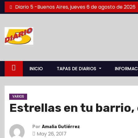
S
Diario 5 -Buenos Aires, jueves 6 de agosto de 2026
a
l
t
a
r
a
l
INICIO
TAPAS DE DIARIOS
INFORMAC
c
o
n
VARIOS
t
Estrellas en tu barrio
e
n
i
Por
Amalia Gutiérrez
d
May 26, 2017