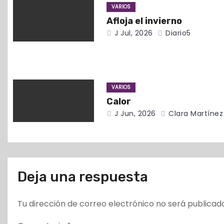
VARIOS
d
Afloja el invierno
J Jul, 2026
Diario5
e
e
n
VARIOS
t
Calor
J Jun, 2026
Clara Martínez
r
a
d
Deja una respuesta
a
Tu dirección de correo electrónico no será publicad
s