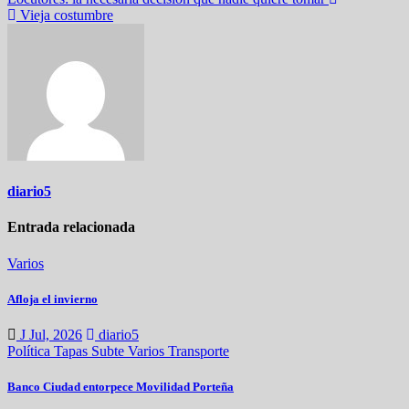
Navegación
Vieja costumbre
de
entradas
diario5
Entrada relacionada
Varios
Afloja el invierno
J Jul, 2026
diario5
Política
Tapas
Subte
Varios
Transporte
Banco Ciudad entorpece Movilidad Porteña