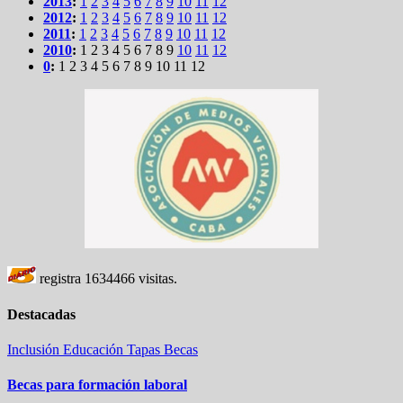
2013
:
1
2
3
4
5
6
7
8
9
10
11
12
2012
:
1
2
3
4
5
6
7
8
9
10
11
12
2011
:
1
2
3
4
5
6
7
8
9
10
11
12
2010
:
1
2
3
4
5
6
7
8
9
10
11
12
0
:
1
2
3
4
5
6
7
8
9
10
11
12
registra
1634466
visitas.
Destacadas
Inclusión
Educación
Tapas
Becas
Becas para formación laboral