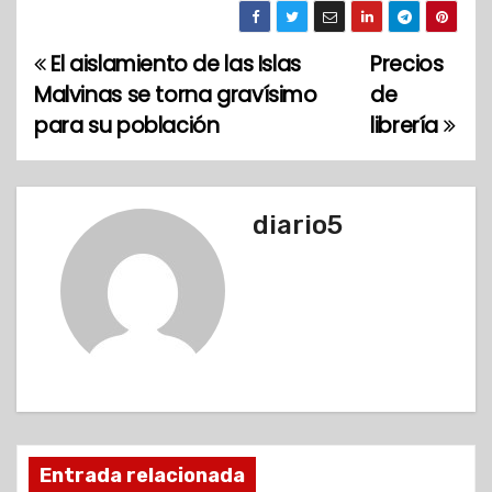
El aislamiento de las Islas
Precios
N
Malvinas se torna gravísimo
de
a
para su población
librería
v
e
diario5
g
a
c
i
ó
Entrada relacionada
n