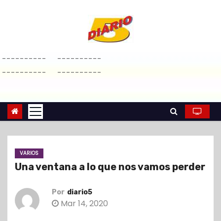
S
a
l
t
----------
----------
a
----------
----------
r
a
l
c
o
n
VARIOS
t
Una ventana a lo que nos vamos perder
e
n
Por
diario5
i
Mar 14, 2020
d