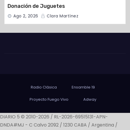
Donación de Juguetes
Ago 2, 2026
Clara Martínez
Radio Clásica
Ensamble 19
Proyecto Fuego Vivo
Adway
DIARIO 5 © 2010-2026 / RL-2026-69515131-APN-
DNDA#MJ -
C Calvo 2092 / 1230 CABA / Argentina /