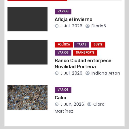
d
VARIOS
Afloja el invierno
e
J Jul, 2026
Diario5
e
n
POLÍTICA
TAPAS
SUBTE
VARIOS
TRANSPORTE
t
Banco Ciudad entorpece
Movilidad Porteña
r
J Jul, 2026
Indiana Artan
a
VARIOS
d
Calor
J Jun, 2026
Clara
a
Martínez
s