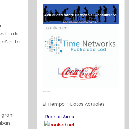
a
uestos de
 años. La…
——
El Tiempo – Datos Actuales
a gran
Buenos Aires
aban