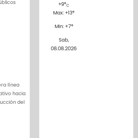
úblicos
+
9°
C
Max:
+
13°
Min:
+
7°
Sab,
08.08.2026
era línea
ativo hacia
ucción del