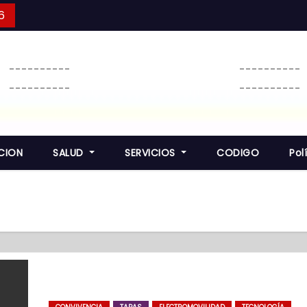
6
----------
----------
----------
----------
CION
SALUD
SERVICIOS
CODIGO
Pol