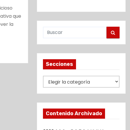
cioso
iativa que
ver la
Secciones
S
e
c
c
i
Contenido Archivado
o
n