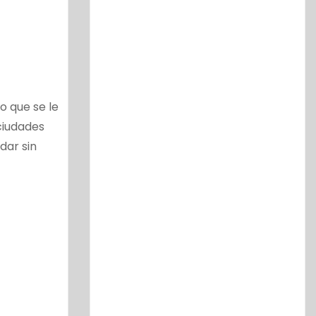
 que se le
 ciudades
dar sin