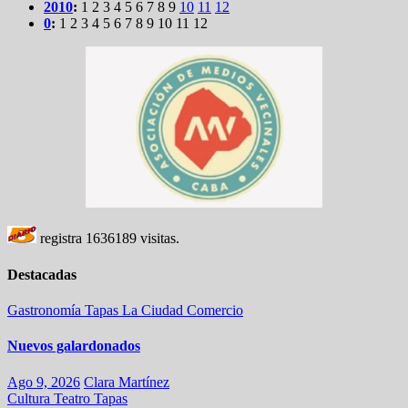
2010
:
1
2
3
4
5
6
7
8
9
10
11
12
0
:
1
2
3
4
5
6
7
8
9
10
11
12
registra
1636189
visitas.
Destacadas
Gastronomía
Tapas
La Ciudad
Comercio
Nuevos galardonados
Ago 9, 2026
Clara Martínez
Cultura
Teatro
Tapas