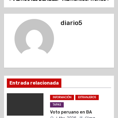
N
a
v
diario5
e
g
a
c
i
Entrada relacionada
ó
INFORMACIÓN
EXTRANJEROS
n
TAPAS
d
Voto peruano en BA