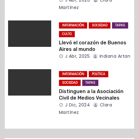
J Abr, 2026
Clara
e
Martínez
e
INFORMACIÓN
SOCIEDAD
TAPAS
n
CULTO
t
Llevó el corazón de Buenos
Aires al mundo
r
J Abr, 2025
Indiana Artan
a
INFORMACIÓN
POLÍTICA
d
SOCIEDAD
TAPAS
Distinguen a la Asociación
a
Civil de Medios Vecinales
J Dic, 2024
Clara
s
Martínez