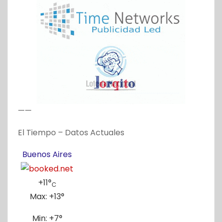
——
El Tiempo – Datos Actuales
Buenos Aires
+
11°
C
Max:
+
13°
Min:
+
7°