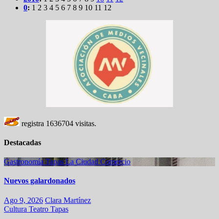
0
:
1
2
3
4
5
6
7
8
9
10
11
12
registra
1636704
visitas.
Destacadas
Gastronomía
Tapas
La Ciudad
Comercio
Nuevos galardonados
Ago 9, 2026
Clara Martínez
Cultura
Teatro
Tapas