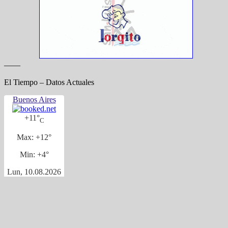
——
El Tiempo – Datos Actuales
Buenos Aires
+
11°
C
Max:
+
12°
Min:
+
4°
Lun, 10.08.2026