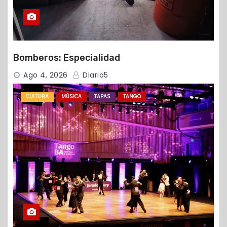
Bomberos: Especialidad
Ago 4, 2026
Diario5
CULTURA
MÚSICA
TAPAS
TANGO