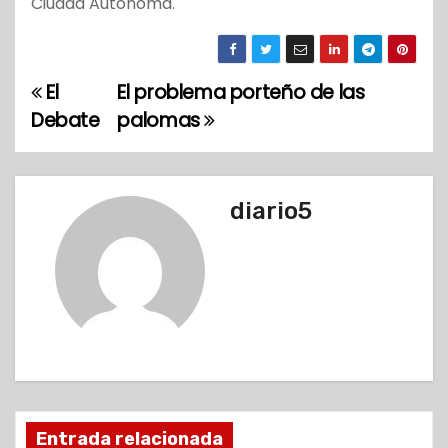
Ciudad Autónoma.
El
El problema porteño de las
N
Debate
palomas
a
v
diario5
e
g
a
c
i
ó
Entrada relacionada