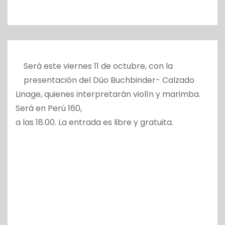
o
Será este viernes 11 de octubre, con la
presentación del Dúo Buchbinder- Calzado
Linage, quienes interpretarán violín y marimba.
Será en Perú 160,
a las 18.00. La entrada es libre y gratuita.