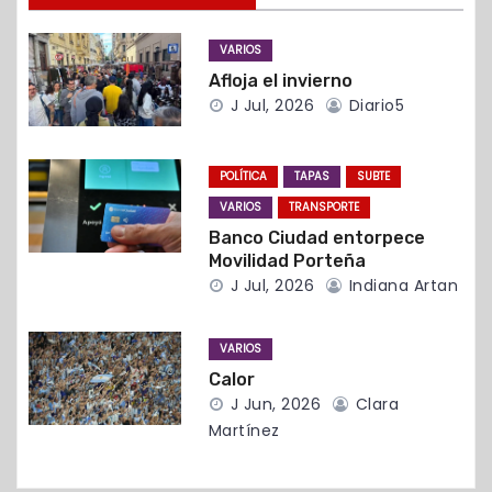
n
VARIOS
d
Afloja el invierno
J Jul, 2026
Diario5
e
e
POLÍTICA
TAPAS
SUBTE
n
VARIOS
TRANSPORTE
Banco Ciudad entorpece
t
Movilidad Porteña
J Jul, 2026
Indiana Artan
r
a
VARIOS
Calor
d
J Jun, 2026
Clara
Martínez
a