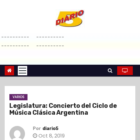
S
a
l
t
----------
----------
a
----------
----------
r
a
l
c
o
n
VARIOS
t
Legislatura: Concierto del Ciclo de
e
Música Clásica Argentina
n
i
Por
diario5
d
Oct 8, 2019