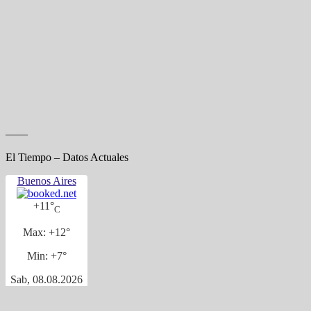
——
El Tiempo – Datos Actuales
Buenos Aires
+
11°
C
Max:
+
12°
Min:
+
7°
Sab, 08.08.2026