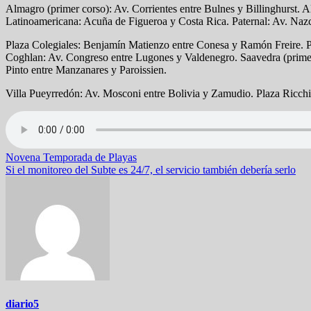
Almagro (primer corso): Av. Corrientes entre Bulnes y Billinghurst. 
Latinoamericana: Acuña de Figueroa y Costa Rica. Paternal: Av. Naz
Plaza Colegiales: Benjamín Matienzo entre Conesa y Ramón Freire. Pl
Coghlan: Av. Congreso entre Lugones y Valdenegro. Saavedra (primer 
Pinto entre Manzanares y Paroissien.
Villa Pueyrredón: Av. Mosconi entre Bolivia y Zamudio. Plaza Ricchi
Navegación
Novena Temporada de Playas
Si el monitoreo del Subte es 24/7, el servicio también debería serlo
de
entradas
diario5