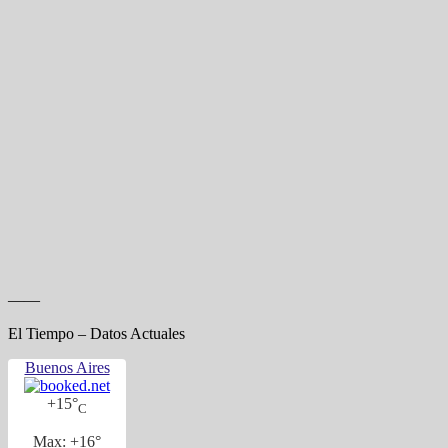
——
El Tiempo – Datos Actuales
Buenos Aires
+
15°
C
Max:
+
16°