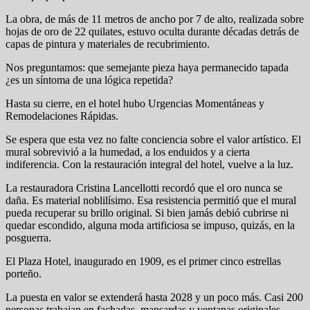
La obra, de más de 11 metros de ancho por 7 de alto, realizada sobre
hojas de oro de 22 quilates, estuvo oculta durante décadas detrás de
capas de pintura y materiales de recubrimiento.
Nos preguntamos: que semejante pieza haya permanecido tapada
¿es un síntoma de una lógica repetida?
Hasta su cierre, en el hotel hubo Urgencias Momentáneas y
Remodelaciones Rápidas.
Se espera que esta vez no falte conciencia sobre el valor artístico. El
mural sobrevivió a la humedad, a los enduidos y a cierta
indiferencia. Con la restauración integral del hotel, vuelve a la luz.
La restauradora Cristina Lancellotti recordó que el oro nunca se
daña. Es material noblilísimo. Esa resistencia permitió que el mural
pueda recuperar su brillo original. Si bien jamás debió cubrirse ni
quedar escondido, alguna moda artificiosa se impuso, quizás, en la
posguerra.
El Plaza Hotel, inaugurado en 1909, es el primer cinco estrellas
porteño.
La puesta en valor se extenderá hasta 2028 y un poco más. Casi 200
personas trabajan en fachadas, mansardas y ventanas originales.