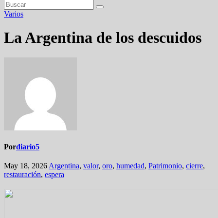
Varios
La Argentina de los descuidos
Por
diario5
May 18, 2026
Argentina
,
valor
,
oro
,
humedad
,
Patrimonio
,
cierre
,
restauración
,
espera