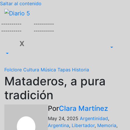
Saltar al contenido
----------
----------
----------
----------
X
Folclore
Cultura
Música
Tapas
Historia
Mataderos, a pura
tradición
Por
Clara Martínez
May 24, 2025
Argentinidad
,
Argentina
,
Libertador
,
Memoria
,