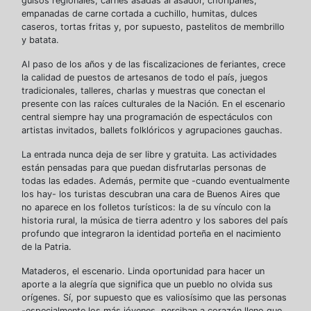
guisos regionales, carnes asadas al asador, choripanes,
empanadas de carne cortada a cuchillo, humitas, dulces
caseros, tortas fritas y, por supuesto, pastelitos de membrillo
y batata.
Al paso de los años y de las fiscalizaciones de feriantes, crece
la calidad de puestos de artesanos de todo el país, juegos
tradicionales, talleres, charlas y muestras que conectan el
presente con las raíces culturales de la Nación. En el escenario
central siempre hay una programación de espectáculos con
artistas invitados, ballets folklóricos y agrupaciones gauchas.
La entrada nunca deja de ser libre y gratuita. Las actividades
están pensadas para que puedan disfrutarlas personas de
todas las edades. Además, permite que -cuando eventualmente
los hay- los turistas descubran una cara de Buenos Aires que
no aparece en los folletos turísticos: la de su vínculo con la
historia rural, la música de tierra adentro y los sabores del país
profundo que integraron la identidad porteña en el nacimiento
de la Patria.
Mataderos, el escenario. Linda oportunidad para hacer un
aporte a la alegría que significa que un pueblo no olvida sus
orígenes. Sí, por supuesto que es valiosísimo que las personas
-especialmente los más jóvenes, perciban a corazón lleno que