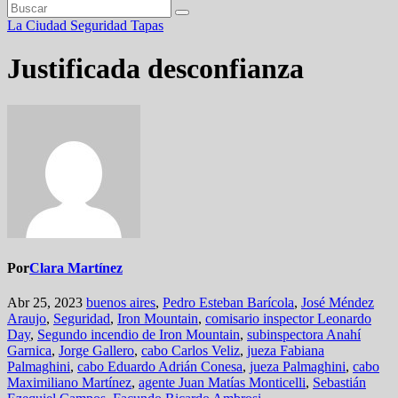
La Ciudad
Seguridad
Tapas
Justificada desconfianza
Por
Clara Martínez
Abr 25, 2023
buenos aires
,
Pedro Esteban Barícola
,
José Méndez
Araujo
,
Seguridad
,
Iron Mountain
,
comisario inspector Leonardo
Day
,
Segundo incendio de Iron Mountain
,
subinspectora Anahí
Garnica
,
Jorge Gallero
,
cabo Carlos Veliz
,
jueza Fabiana
Palmaghini
,
cabo Eduardo Adrián Conesa
,
jueza Palmaghini
,
cabo
Maximiliano Martínez
,
agente Juan Matías Monticelli
,
Sebastián