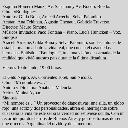
Esquina Homero Manzi, Av. San Juan y Av. Boedo, Boedo.
Obra: «Boulogne»
Autoras: Gilda Bona, Araceli Arreche, Selva Palomino.
Actúan: Ana Feldman, Agustin Chenaut, Gabriela Traverso.
Director: Mauro Simone.
Músicos Invitados: Paco Fontana – Piano, Lucía Hunicken – Voz.
Sinopsis:
Araceli Arreche, Gilda Bona y Selva Palomino, son las autoras de
esta historia tomada de la vida real, que cuenta el caso de las
hermanas Battistiol. “Boulogne”, trae una visión descarnada de la
realidad que vivió nuestro país durante la última dictadura.
Viernes 10 de junio, 19:00 horas.
El Gato Negro, Av. Corrientes 1669, San Nicolás.
Obra: “Mi nombre es…”
Autora y Directora: Anabella Valencia.
Actriz: Vanina Aybar.
Sinopsis:
“Mi nombre es…” Un proyector de diapositivas, una silla, un globo
rojo, una actriz y dos personalidades, abren el interrogante sobre
cuál sería la vida de este ser si la verdad no estuviese oculta. Con un
recorrido por dos barrios de Buenos Aires y por dos formas de ser
que ofrece la Argentina del olvido y de la memoria.