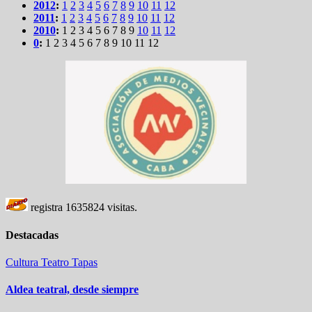
2012
:
1
2
3
4
5
6
7
8
9
10
11
12
2011
:
1
2
3
4
5
6
7
8
9
10
11
12
2010
:
1
2
3
4
5
6
7
8
9
10
11
12
0
:
1
2
3
4
5
6
7
8
9
10
11
12
registra
1635824
visitas.
Destacadas
Cultura
Teatro
Tapas
Aldea teatral, desde siempre