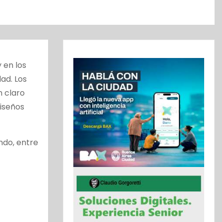
 en los
ad. Los
n claro
diseños
ndo, entre