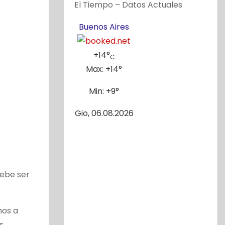
El Tiempo – Datos Actuales
Buenos Aires
+
14°
C
Max:
+
14°
Min:
+
9°
Gio, 06.08.2026
ebe ser
mos a
s.