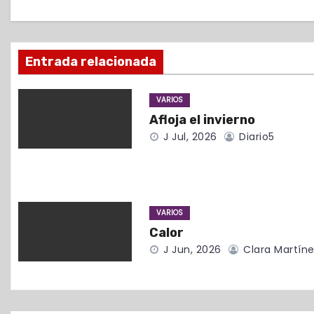
c
i
Entrada relacionada
ó
VARIOS
n
Afloja el invierno
d
J Jul, 2026
Diario5
e
e
VARIOS
n
Calor
t
J Jun, 2026
Clara Martíne
r