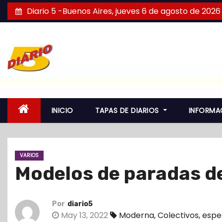
S
Diario 5 -Buenos Aires, jueves 6 de agosto de 2026
a
l
t
a
r
a
l
INICIO
TAPAS DE DIARIOS
INFORMA
c
o
n
VARIOS
t
Modelos de paradas de
e
n
i
Por
diario5
d
May 13, 2022
Moderna
,
Colectivos
,
espe