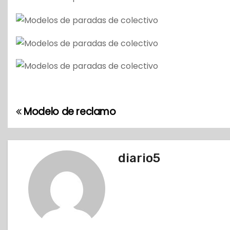
Modelo de reclamo
N
a
v
diario5
e
g
a