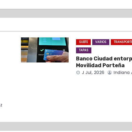
SUBTE
VARIOS
TRANSPORT
TAPAS
Banco Ciudad entor
Movilidad Porteña
J Jul, 2026
Indiana 
z