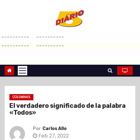
S
a
l
t
----------
----------
a
----------
----------
r
a
l
c
o
n
COLUMNAS
t
El verdadero significado de la palabra
e
«Todos»
n
i
Por
Carlos Allo
d
Feb 27, 2022