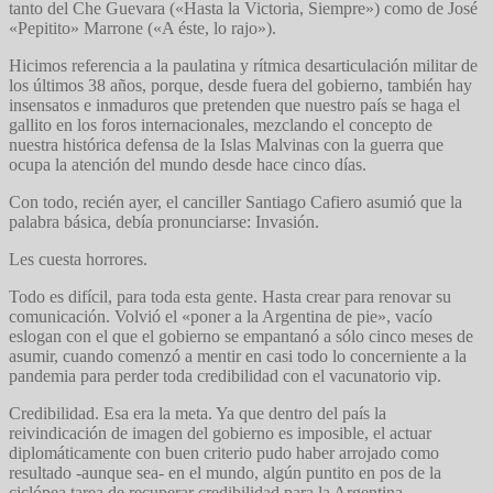
tanto del Che Guevara («Hasta la Victoria, Siempre») como de José
«Pepitito» Marrone («A éste, lo rajo»).
Hicimos referencia a la paulatina y rítmica desarticulación militar de
los últimos 38 años, porque, desde fuera del gobierno, también hay
insensatos e inmaduros que pretenden que nuestro país se haga el
gallito en los foros internacionales, mezclando el concepto de
nuestra histórica defensa de la Islas Malvinas con la guerra que
ocupa la atención del mundo desde hace cinco días.
Con todo, recién ayer, el canciller Santiago Cafiero asumió que la
palabra básica, debía pronunciarse: Invasión.
Les cuesta horrores.
Todo es difícil, para toda esta gente. Hasta crear para renovar su
comunicación. Volvió el «poner a la Argentina de pie», vacío
eslogan con el que el gobierno se empantanó a sólo cinco meses de
asumir, cuando comenzó a mentir en casi todo lo concerniente a la
pandemia para perder toda credibilidad con el vacunatorio vip.
Credibilidad. Esa era la meta. Ya que dentro del país la
reivindicación de imagen del gobierno es imposible, el actuar
diplomáticamente con buen criterio pudo haber arrojado como
resultado -aunque sea- en el mundo, algún puntito en pos de la
ciclópea tarea de recuperar credibilidad para la Argentina.