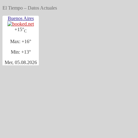
El Tiempo – Datos Actuales
Buenos Aires
+
15°
C
Max:
+
16°
Min:
+
13°
Mer, 05.08.2026