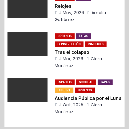
d
Relojes
J May, 2026
Amalia
e
Gutiérrez
e
URBANOS
TAPAS
n
CONSTRUCCIÓN
INMUEBLES
t
Tras el colapso
J Mar, 2026
Clara
r
Martínez
a
ESPACIOS
SOCIEDAD
TAPAS
d
CULTURA
URBANOS
Audiencia Pública por el Luna
a
J Oct, 2025
Clara
Martínez
s